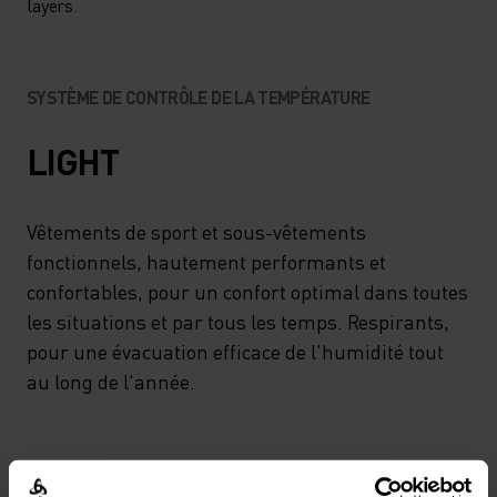
layers.
SYSTÈME DE CONTRÔLE DE LA TEMPÉRATURE
LIGHT
Vêtements de sport et sous-vêtements
fonctionnels, hautement performants et
confortables, pour un confort optimal dans toutes
les situations et par tous les temps. Respirants,
pour une évacuation efficace de l'humidité tout
au long de l'année.
MINIMUM
CONFORT IDÉAL
MAXIMUM