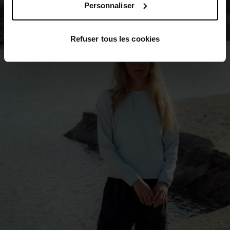
0°
0°
Personnaliser
-5°
-5°
Refuser tous les cookies
-10°
-10°
-15°
-15°
-20°
-20°
-25°
-25°
-30°
-30°