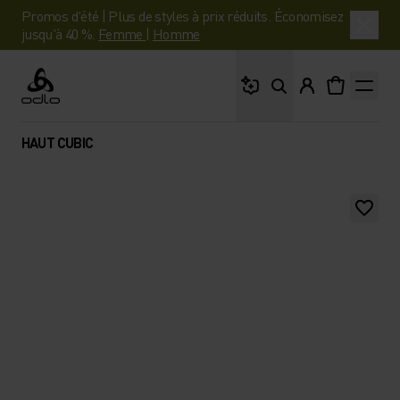
Promos d'été | Plus de styles à prix réduits. Économisez
jusqu'à 40 %.
Femme
|
Homme
Que cherches-tu ?
Odlo
HAUT CUBIC