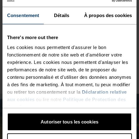
Consentement
Détails
À propos des cookies
30°
30°
There's more out there
25°
25°
Les cookies nous permettent d'assurer le bon
fonctionnement de notre site web et d'améliorer votre
20°
20°
expérience. Les cookies nous permettent d'anlayser les
performances de notre site web, de te proposer du
contenu personnalisé et d'utiliser des données anonymes
15°
15°
à des fins de marketing. À tout moment, tu peux modifier
ou retirer ton consentement sur la
Déclaration relative
10°
10°
aux cookies
ou lire notre
Politique de Protection des
données
.
5°
5°
Autoriser tous les cookies