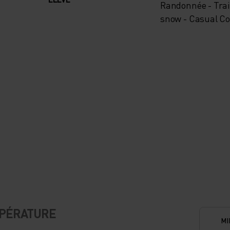
Randonnée - Train
snow - Casual C
MPÉRATURE
MI