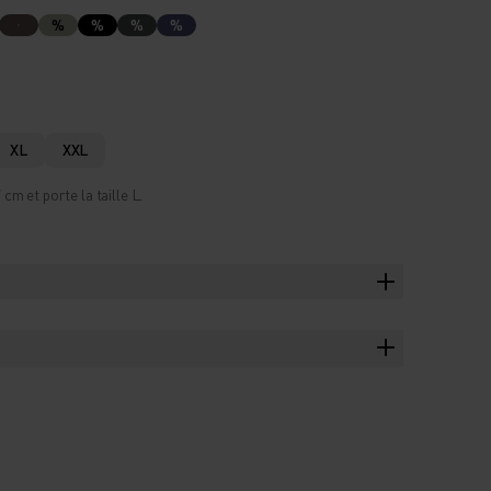
%
%
%
%
XL
XXL
m et porte la taille L.