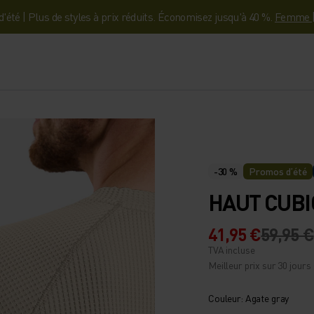
'été | Plus de styles à prix réduits. Économisez jusqu'à 40 %.
Femme
-30 %
Promos d’été
HAUT CUBI
41,95 €
59,95 €
TVA incluse
Meilleur prix sur 30 jours 
Couleur: Agate gray