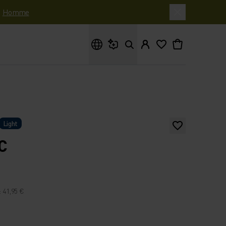
|
Homme
Que cherches-tu ?
Light
C
: 41,95 €