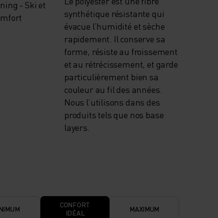
Le polyester est une fibre
ing - Ski et
synthétique résistante qui
omfort
évacue l’humidité et sèche
rapidement. Il conserve sa
forme, résiste au froissement
et au rétrécissement, et garde
particulièrement bien sa
couleur au fil des années.
Nous l’utilisons dans des
produits tels que nos base
layers.
CONFORT
NIMUM
MAXIMUM
IDÉAL