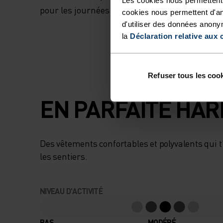
pour les journées les plus actives.
cookies nous permettent d'an
d'utiliser des données anony
la
Déclaration relative aux 
Refuser tous les coo
EN PARFAITE HA
Des vêtements confortables et polyvalents qui
les sentiers.
NIVEAU D'ACTIVITÉ
BAS
MODÉRÉ