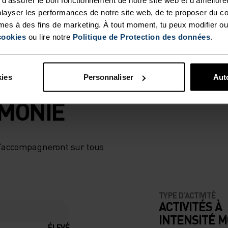
layser les performances de notre site web, de te proposer du c
mes à des fins de marketing. À tout moment, tu peux modifier ou
cookies
ou lire notre
Politique de Protection des données
.
kies
Personnaliser
Auto
RMONIE
 t'accompagneront sur tous
TYPE D’ACTIVITÉ
ACTIVITÉS À
INTENSITÉ 
ÉLEVÉ