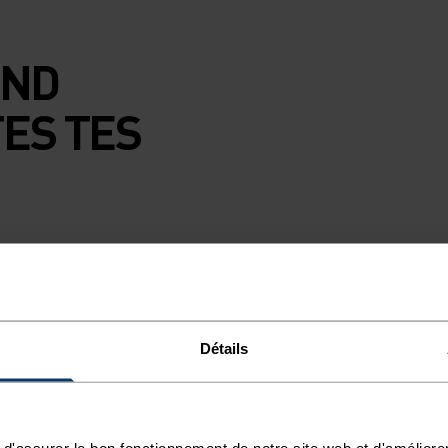
OND
ES TES
opulaire pour
rapide. Sa
e la matière avec
xtensibilité. Sa
Détails
de confort. Ce
origine végétale
-le pour tes
e compagnon idéal
d'assurer le bon fonctionnement de notre site web et d'améliore