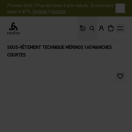
Promos d'été | Plus de styles à prix réduits. Économisez
jusqu'à 40 %.
Femme
|
Homme
Que cherches-tu ?
Odlo
SOUS-VÊTEMENT TECHNIQUE MÉRINOS 160 MANCHES
COURTES