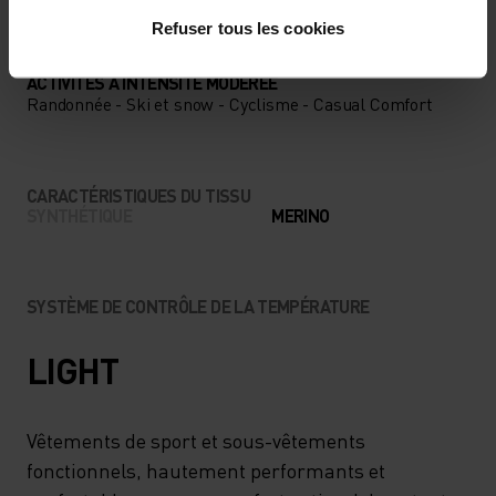
Refuser tous les cookies
TYPE D’ACTIVITÉ
ACTIVITÉS À INTENSITÉ MODÉRÉE
Randonnée - Ski et snow - Cyclisme - Casual Comfort
CARACTÉRISTIQUES DU TISSU
SYNTHÉTIQUE
MERINO
SYSTÈME DE CONTRÔLE DE LA TEMPÉRATURE
LIGHT
Vêtements de sport et sous-vêtements
fonctionnels, hautement performants et