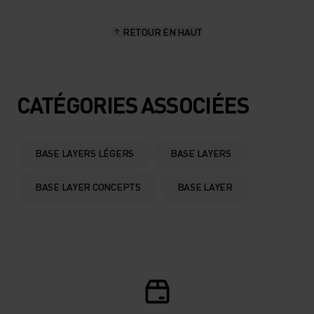
15°
15°
RETOUR EN HAUT
10°
10°
5°
5°
CATÉGORIES ASSOCIÉES
0°
0°
BASE LAYERS LÉGERS
BASE LAYERS
-5°
-5°
BASE LAYER CONCEPTS
BASE LAYER
-10°
-10°
-15°
-15°