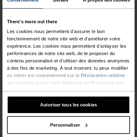
mérinos le plus léger de notre gamme s’adapte à
toutes les circonstances.Un confort naturel et
There's more out there
performant pour toutes tes activités.
Les cookies nous permettent d'assurer le bon
fonctionnement de notre site web et d'améliorer votre
expérience. Les cookies nous permettent d'anlayser les
CONFORT MAXIMUM.
performances de notre site web, de te proposer du
contenu personnalisé et d'utiliser des données anonymes
FONCTIONNALITÉ INÉGALÉE.
à des fins de marketing. À tout moment, tu peux modifier
ou retirer ton consentement sur la
Déclaration relative
aux cookies
ou lire notre
Politique de Protection des
Des base layers hors pair qui te suivront partout.
données
.
Autoriser tous les cookies
NIVEAU D'ACTIVITÉ
Personnaliser
BAS
MODÉRÉ
ÉLEVÉ