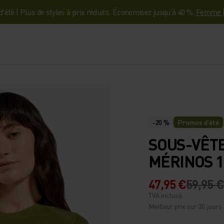
'été | Plus de styles à prix réduits. Économisez jusqu'à 40 %.
Femme
-20 %
Promos d’été
SOUS-VÊT
MÉRINOS 
47,95 €
59,95 €
TVA incluse
Meilleur prix sur 30 jours 