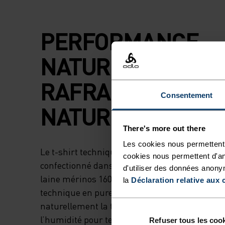
PERFORMANCE
NATURELLE.
RAFRAICHISSEME
Consentement
NATUREL.
There's more out there
Les cookies nous permettent 
Le t-shirt technique en laine mérinos 160 Nat
cookies nous permettent d'an
confectionné dans notre propre usine europée
d'utiliser des données anony
laine mérinos 160 g, garantie sans mulesing. 
la
Déclaration relative aux 
technique en pure laine mérinos le plus léger. 
naturellement la température, te gardant au f
l’humidité pour te maintenir au sec. Cela en 
Refuser tous les coo