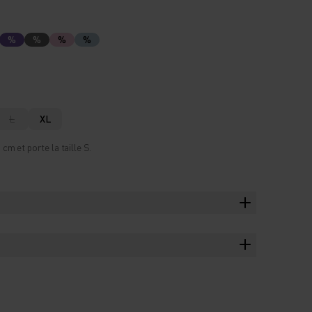
%
%
%
%
L
XL
m et porte la taille S.