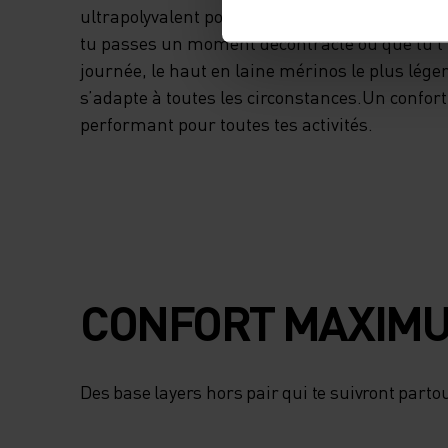
ultrapolyvalent pour tout type d’activité par 
tu passes un moment décontracté ou que tu t’a
journée, le haut en laine mérinos le plus lég
s’adapte à toutes les circonstances.Un confort
performant pour toutes tes activités.
CONFORT MAXIMU
Des base layers hors pair qui te suivront partou