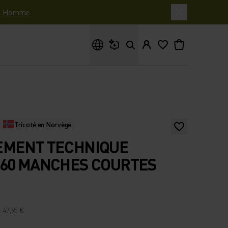
|
Homme
Que cherches-tu ?
Tricoté en Norvège
EMENT TECHNIQUE
160 MANCHES COURTES
: 47,95 €