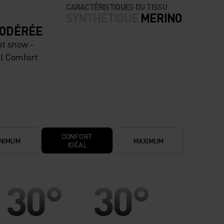
CARACTÉRISTIQUES DU TISSU
SYNTHÉTIQUE
MERINO
MODÉRÉE
et snow -
l Comfort
CONFORT
NIMUM
MAXIMUM
IDÉAL
30°
30°