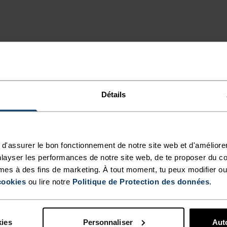
NT
Détails
d'assurer le bon fonctionnement de notre site web et d'améliore
ural est
layser les performances de notre site web, de te proposer du c
nne à base de
mes à des fins de marketing. À tout moment, tu peux modifier ou
C’est notre haut
cookies
ou lire notre
Politique de Protection des données
.
Il régule
rais et évacuant
fait un modèle
kies
Personnaliser
Auto