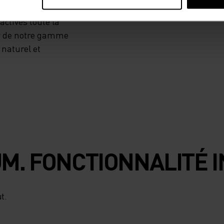
temps chaud. Que
ctives toute la
er de notre gamme
 naturel et
M. FONCTIONNALITÉ I
t.