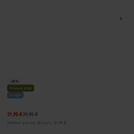
-20 %
Promos d’été
X-Light
31,95 €
39,95 €
Meilleur prix sur 30 jours : 31,95 €