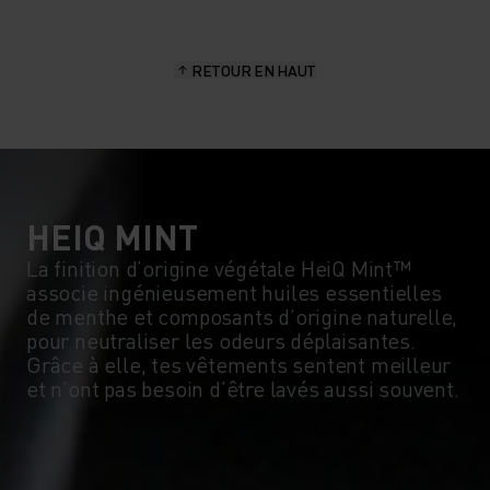
15°
15°
RETOUR EN HAUT
10°
10°
5°
5°
0°
0°
HEIQ MINT
La finition d’origine végétale HeiQ Mint™
associe ingénieusement huiles essentielles
-5°
-5°
de menthe et composants d’origine naturelle,
pour neutraliser les odeurs déplaisantes.
Grâce à elle, tes vêtements sentent meilleur
-10°
-10°
et n’ont pas besoin d’être lavés aussi souvent.
-15°
-15°