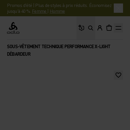
Promos d'été | Plus de styles à prix réduits. Économisez
jusqu'à 40 %.
Femme
|
Homme
Que cherches-tu ?
Odlo
SOUS-VÊTEMENT TECHNIQUE PERFORMANCE X-LIGHT
DÉBARDEUR