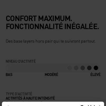
CONFORT MAXIMUM.
FONCTIONNALITÉ INÉGALÉE.
Des base layers hors pair qui te suivront partout.
NIVEAU D'ACTIVITÉ
BAS
MODÉRÉ
ÉLEVÉ
TYPE D’ACTIVITÉ
ACTIVITÉS À HAUTE INTENSITÉ
Training - Cyclisme - Running