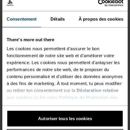
Consentement
Détails
À propos des cookies
CARACTÉRISTIQUES DES MATIÈRES
SYNTHÉTIQUE
Conçu pour les activités de haute intensité, sensation
seconde peau - extensible, exceptionnellement léger,
There's more out there
excellent transfert d'humidité, aide à réguler la
température corporelle, sèche plus rapidement que les
Les cookies nous permettent d'assurer le bon
fibres naturelles et offre une plus grande durabilité.
fonctionnement de notre site web et d'améliorer votre
expérience. Les cookies nous permettent d'anlayser les
performances de notre site web, de te proposer du
contenu personnalisé et d'utiliser des données anonymes
SYSTÈME DE CONTRÔLE DE LA TEMPÉRATURE
à des fins de marketing. À tout moment, tu peux modifier
ou retirer ton consentement sur la
Déclaration relative
X-LIGHT
aux cookies
ou lire notre
Politique de Protection des
données
.
Vêtements de sport et sous-vêtements
Autoriser tous les cookies
fonctionnels, hautement performants et
confortables, qui maintiennent le corps au frais