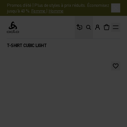
Promos d'été | Plus de styles à prix réduits. Économisez
jusqu'à 40 %.
Femme
|
Homme
Que cherches-tu ?
Odlo
T-SHIRT CUBIC LIGHT