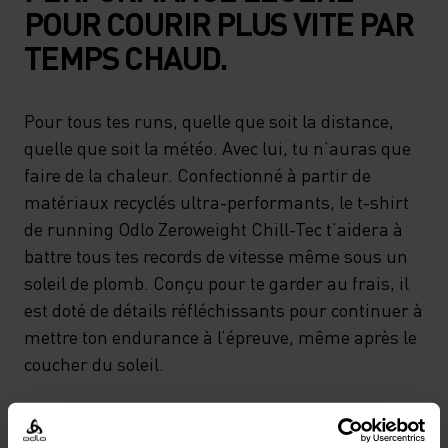
POUR COURIR PLUS VITE PAR
TEMPS CHAUD.
Pour tous tes runs, quelle que soit la distance,
quelle que soit la météo. Avec lui, tu n’auras que
faire de la chaleur. Confectionné à partir de
matériaux recyclés ultra-performants, le t-shirt
de running Odlo Zeroweight Chill-Tec t’aidera à
battre tous tes records de vitesse même sous un
soleil de plomb. Conçu pour te garder au frais, il
est doté de détails réfléchissants pour continuer à
mettre ton endurance à l’épreuve, même après le
coucher du soleil.