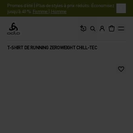
Promos d'été | Plus de styles à prix réduits. Économisez
jusqu'à 40 %.
Femme
|
Homme
Que cherches-tu ?
Odlo
T-SHIRT DE RUNNING ZEROWEIGHT CHILL-TEC