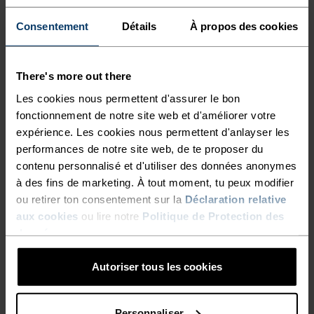
RAPIDE COMME L'ÉCLAIR,
Consentement
Détails
À propos des cookies
LÉGER COMME L'AIR
There's more out there
Vêtements de running techniques à séchage
Les cookies nous permettent d'assurer le bon
rapide pour garder une longueur d'avance.
fonctionnement de notre site web et d'améliorer votre
expérience. Les cookies nous permettent d'anlayser les
performances de notre site web, de te proposer du
NIVEAU D'ACTIVITÉ
contenu personnalisé et d'utiliser des données anonymes
à des fins de marketing. À tout moment, tu peux modifier
ou retirer ton consentement sur la
Déclaration relative
BAS
MODÉRÉ
ÉLEVÉ
aux cookies
ou lire notre
Politique de Protection des
données
.
TYPE D’ACTIVITÉ
Autoriser tous les cookies
ACTIVITÉS À HAUTE INTENSITÉ
Training - Running
Personnaliser