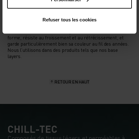
CARACTÉRISTIQUES DES MATIÈRES
LE POLYESTER
Refuser tous les cookies
Le polyester est une fibre synthétique résistante qui
évacue l’humidité et sèche rapidement. Il conserve sa
forme, résiste au froissement et au rétrécissement, et
garde particulièrement bien sa couleur au fil des années.
Nous l’utilisons dans des produits tels que nos base
layers.
RETOUR EN HAUT
CHILL-TEC
Composés de tissus légers et perméables à