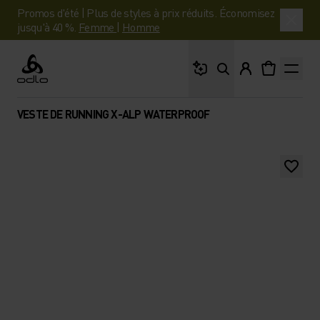
Promos d'été | Plus de styles à prix réduits. Économisez
jusqu'à 40 %.
Femme
|
Homme
Que cherches-tu ?
Odlo
VESTE DE RUNNING X-ALP WATERPROOF