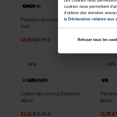
%
%
%
%
cookies nous permettent d'an
d'utiliser des données anony
Pantalon de running Active 365
Cuissar
la
Déclaration relative aux 
Knit
62,95 €
89,95 €
104,95 
Refuser tous les coo
-30 %
-30 %
%
%
%
%
%
Collant de running Essential
Pantalo
Warm
Warm
52,45 €
74,95 €
76,95 €