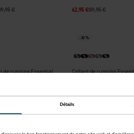
89,95 €
62,95 €
89,95 €
-30 %
%
%
%
%
%
n de running Essential
Collant de running Essent
64,95 €
41,95 €
59,95 €
Détails
-40 %
d'assurer le bon fonctionnement de notre site web et d'améliore