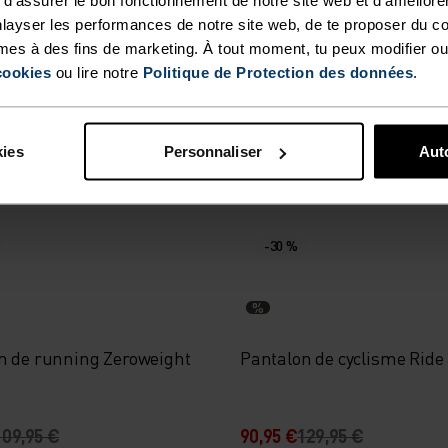
%
%
layser les performances de notre site web, de te proposer du c
mes à des fins de marketing. À tout moment, tu peux modifier ou
d Long Zeroweight Warm
Pantalon de ski de fond L
cookies
ou lire notre
Politique de Protection des données
.
€
149,95 €
89,95 €
149,95 €
kies
Personnaliser
Auto
-30 %
%
n de running Zeroweight
Pantalon de cyclisme Ride
109,95 €
90,95 €
129,95 €