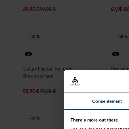
69,95 €
99,95 €
62,95 €
-30 %
-30 %
%
%
Collant de ski de fond
Pantalo
Brensholmen
Woven
55,95 €
79,95 €
45,45 €
Consentement
-30 %
-30 %
There's more out there
Les cookies nous permettent 