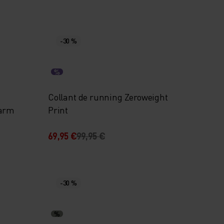
-30 %
%
Collant de running Zeroweight
Warm
Print
69,95 €
99,95 €
-30 %
%