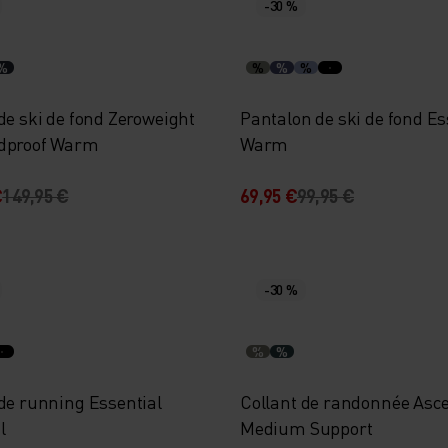
-30 %
%
%
%
%
de ski de fond Zeroweight
Pantalon de ski de fond Es
dproof Warm
Warm
€
149,95 €
69,95 €
99,95 €
-30 %
%
%
 de running Essential
Collant de randonnée Asc
l
Medium Support