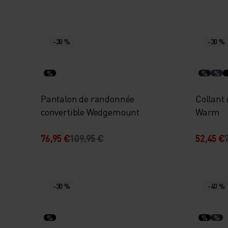
-30 %
-30 %
%
%
%
Pantalon de randonnée
Collant
convertible Wedgemount
Warm
76,95 €
109,95 €
52,45 €
-30 %
-40 %
%
%
%