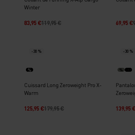
Winter
83,95 €
119,95 €
69,95 €
-30 %
-30 %
%
%
Cuissard Long Zeroweight Pro X-
Pantalon
Warm
Zerowei
125,95 €
179,95 €
139,95 