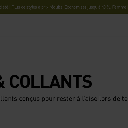
'été | Plus de styles à prix réduits. Économisez jusqu'à 40 %.
Femme
& COLLANTS
lants conçus pour rester à l’aise lors de tes