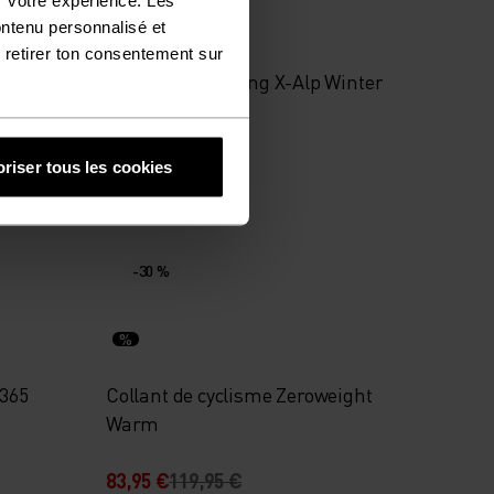
%
%
ontenu personnalisé et
 retirer ton consentement sur
angnes
Collant de running X-Alp Winter
65,95 €
109,95 €
riser tous les cookies
-30 %
%
 365
Collant de cyclisme Zeroweight
Warm
83,95 €
119,95 €