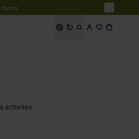
|
Homme
Que cherches-tu ?
 activités.