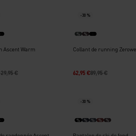
-30 %
%
%
n Ascent Warm
Collant de running Zerowe
129,95 €
62,95 €
89,95 €
-30 %
%
%
%
%
%
 de randonnée Ascent
Pantalon de ski de fond