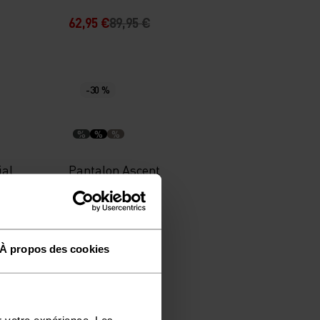
62,95 €
89,95 €
-30 %
%
%
%
ial
Pantalon Ascent
97,95 €
139,95 €
À propos des cookies
-40 %
r votre expérience. Les