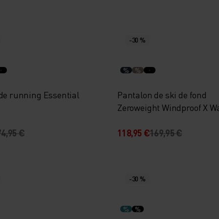
-30 %
%
%
 de running Essential
Pantalon de ski de fond
Zeroweight Windproof X 
74,95 €
118,95 €
169,95 €
-30 %
%
%