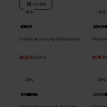
FILTRER
-30 %
-30 %
%
%
%
%
Collant de running 3/4 Essential
Pantalo
38,45 €
54,95 €
90,95 €
-30 %
-30 %
%
%
%
Collant de running X-Alp Cargo
Collant