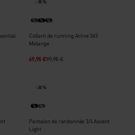
-30 %
%
%
%
sential
Collant de running Active 365
Melange
69,95 €
99,95 €
-30 %
%
%
ent
Pantalon de randonnée 3/4 Ascent
Light