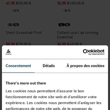
41,95 €
59,95 €
76,95 €
109,95 €
-30 %
-30 %
%
%
%
%
Short Essential Print
Collant court de running
Essential
55,95 €
79,95 €
34,95 €
49,95 €
-30 %
-30 %
%
%
%
%
%
%
%
%
Consentement
Détails
À propos des cookies
Short de running 2 en 1
Short de running Essential
Essential 6 Inch
6 Inch
There's more out there
38,45 €
54,95 €
27,95 €
39,95 €
-30 %
Les cookies nous permettent d'assurer le bon
-30 %
Chill-Tec
fonctionnement de notre site web et d'améliorer votre
expérience. Les cookies nous permettent d'anlayser les
%
%
%
performances de notre site web, de te proposer du