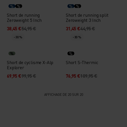
%
%
%
%
Short de running
Short de running split
Zeroweight 5 Inch
Zeroweight 3 Inch
38,45 €
54,95 €
31,45 €
44,95 €
-30 %
-30 %
%
%
Short de cyclisme X-Alp
Short S-Thermic
Explorer
69,95 €
99,95 €
76,95 €
109,95 €
AFFICHAGE DE 20 SUR 20