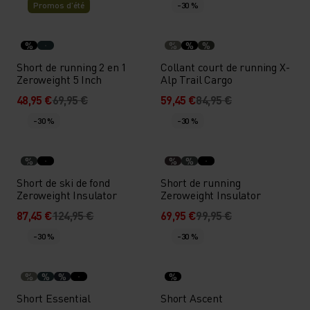
Promos d’été
-30 %
%
%
%
%
Short de running 2 en 1
Collant court de running X-
Zeroweight 5 Inch
Alp Trail Cargo
48,95 €
69,95 €
59,45 €
84,95 €
-30 %
-30 %
%
%
%
Short de ski de fond
Short de running
Zeroweight Insulator
Zeroweight Insulator
87,45 €
124,95 €
69,95 €
99,95 €
-30 %
-30 %
%
%
%
%
Short Essential
Short Ascent