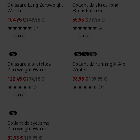
Cuissard Long Zeroweight
Collant de ski de fond
Warm
Brensholmen
104,95 €
149,95 €
55,95 €
79,95 €
(14)
(4)
-30 %
-30 %
%
%
%
%
Cuissard à bretelles
Collant de running X-Alp
Zeroweight Warm
Winter
122,45 €
174,95 €
76,95 €
109,95 €
(2)
(37)
-30 %
%
Collant de cyclisme
Zeroweight Warm
83,95 €
119,95 €