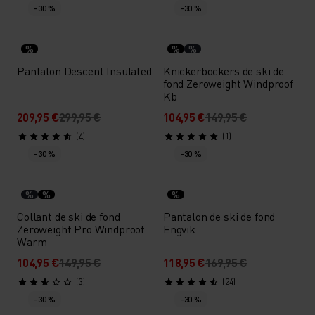
-30 %
-30 %
%
%
%
Pantalon Descent Insulated
Knickerbockers de ski de
fond Zeroweight Windproof
Kb
209,95 €
299,95 €
104,95 €
149,95 €
(4)
(1)
-30 %
-30 %
%
%
%
Collant de ski de fond
Pantalon de ski de fond
Zeroweight Pro Windproof
Engvik
Warm
104,95 €
149,95 €
118,95 €
169,95 €
(3)
(24)
-30 %
-30 %