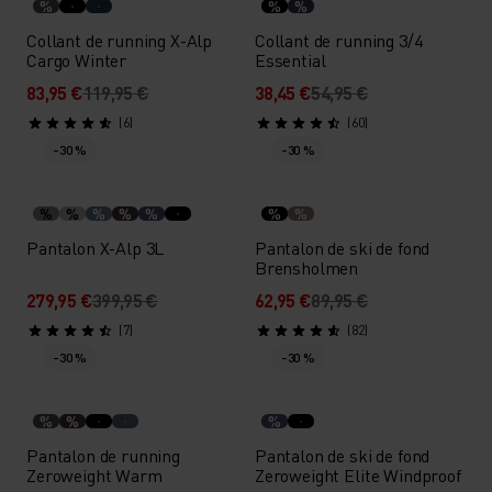
%
%
%
Collant de running X-Alp
Collant de running 3/4
Cargo Winter
Essential
83,95 €
119,95 €
38,45 €
54,95 €
(6)
(60)
-30 %
-30 %
%
%
%
%
%
%
%
Pantalon X-Alp 3L
Pantalon de ski de fond
Brensholmen
279,95 €
399,95 €
62,95 €
89,95 €
(7)
(82)
-30 %
-30 %
%
%
%
Pantalon de running
Pantalon de ski de fond
Zeroweight Warm
Zeroweight Elite Windproof