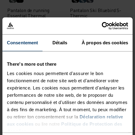
%
%
%
%
Pantalon de running
Pantalon Ski Bluebird S-
Essential Thermal
Thermic
62,95 €
89,95 €
153,95 €
219,95 €
(7)
(14)
-30 %
-30 %
Consentement
Détails
À propos des cookies
%
%
There's more out there
Pantalon de ski de fond
Cuissard Long Zeroweight
Windbreaker
Pro X-Warm
Les cookies nous permettent d'assurer le bon
fonctionnement de notre site web et d'améliorer votre
87,45 €
124,95 €
125,95 €
179,95 €
expérience. Les cookies nous permettent d'anlayser les
(9)
(8)
performances de notre site web, de te proposer du
-30 %
-30 %
contenu personnalisé et d'utiliser des données anonymes
à des fins de marketing. À tout moment, tu peux modifier
%
%
ou retirer ton consentement sur la
Déclaration relative
Collant de running
Collant de running
aux cookies
ou lire notre
Politique de Protection des
Zeroweight Warm
Essential Warm
données
.
Reflective