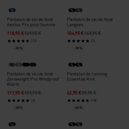
%
%
%
Pantalon de ski de fond
Pantalon de ski de fond
Aeolus Pro pour homme
Langnes
118,95 €
169,95 €
104,95 €
149,95 €
(12)
(3)
-30 %
-30 %
%
%
%
%
Pantalon de ski de fond
Pantalon de running
Zeroweight Pro Windproof
Essential Knit
Warm
111,95 €
159,95 €
62,95 €
89,95 €
(1)
(18)
-30 %
-30 %
%
%
%