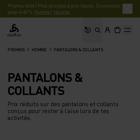
Promos d'été | Plus de styles à prix réduits. Économisez
jusqu'à 40 %.
Femme
|
Homme
Que cherches-tu ?
Odlo
PROMOS
HOMME
PANTALONS & COLLANTS
PANTALONS &
COLLANTS
Prix réduits sur des pantalons et collants
conçus pour rester à l’aise lors de tes
activités.