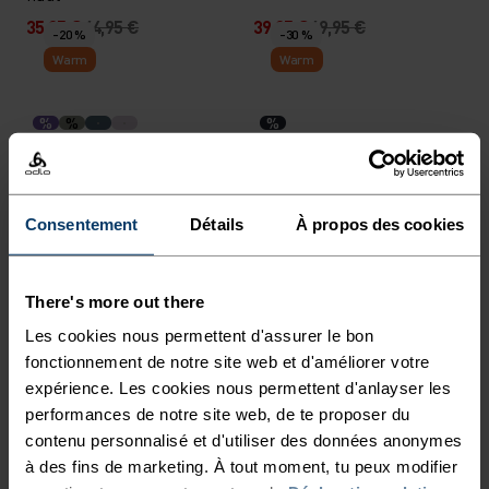
35,95 €
44,95 €
39,95 €
49,95 €
-20 %
-30 %
Warm
Warm
%
%
%
Sous-vêtement technique
Sous-vêtement technique
Active Warm Graphic Kids
Active Warm Originals Kids
bas
Stripes bas
Consentement
Détails
À propos des cookies
35,95 €
44,95 €
27,95 €
39,95 €
-30 %
-20 %
Light
Warm
There's more out there
%
%
%
%
%
%
%
%
Les cookies nous permettent d'assurer le bon
Body à manches longues et
Sous-vêtement technique
fonctionnement de notre site web et d'améliorer votre
pressions pour bébé en
Mérinos 200 set
expérience. Les cookies nous permettent d'anlayser les
laine mérinos 160 Espeland
performances de notre site web, de te proposer du
27,95 €
39,95 €
75,95 €
94,95 €
-30 %
-20 %
contenu personnalisé et d'utiliser des données anonymes
Warm
Warm
à des fins de marketing. À tout moment, tu peux modifier