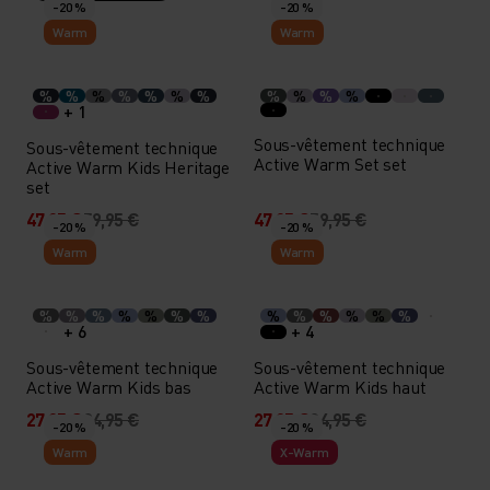
-20 %
-20 %
Warm
Warm
%
%
%
%
%
%
%
%
%
%
%
+ 1
Sous-vêtement technique
Sous-vêtement technique
Active Warm Set set
Active Warm Kids Heritage
set
47,95 €
59,95 €
47,95 €
59,95 €
-20 %
-20 %
Warm
Warm
%
%
%
%
%
%
%
%
%
%
%
%
%
+ 6
+ 4
Sous-vêtement technique
Sous-vêtement technique
Active Warm Kids bas
Active Warm Kids haut
27,95 €
34,95 €
27,95 €
34,95 €
-20 %
-20 %
Warm
X-Warm