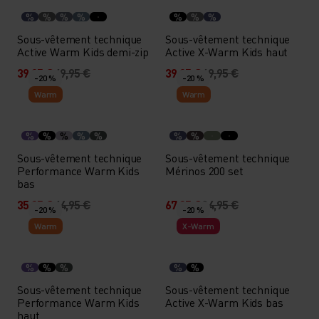
%
%
%
%
%
%
%
Sous-vêtement technique
Sous-vêtement technique
Active Warm Kids demi-zip
Active X-Warm Kids haut
39,95 €
49,95 €
39,95 €
49,95 €
-20 %
-20 %
Warm
Warm
%
%
%
%
%
%
%
Sous-vêtement technique
Sous-vêtement technique
Performance Warm Kids
Mérinos 200 set
bas
35,95 €
44,95 €
67,95 €
84,95 €
-20 %
-20 %
Warm
X-Warm
%
%
%
%
%
Sous-vêtement technique
Sous-vêtement technique
Performance Warm Kids
Active X-Warm Kids bas
haut