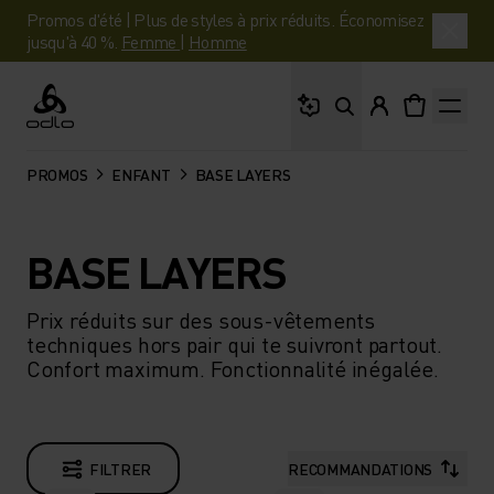
Promos d'été | Plus de styles à prix réduits. Économisez
jusqu'à 40 %.
Femme
|
Homme
Que cherches-tu ?
Odlo
PROMOS
ENFANT
BASE LAYERS
BASE LAYERS
Prix réduits sur des sous-vêtements
techniques hors pair qui te suivront partout.
Confort maximum. Fonctionnalité inégalée.
FILTRER
RECOMMANDATIONS