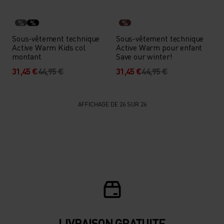
%
%
%
Sous-vêtement technique
Sous-vêtement technique
Active Warm Kids col
Active Warm pour enfant
montant
Save our winter!
31,45 €
44,95 €
31,45 €
44,95 €
AFFICHAGE DE 26 SUR 26
LIVRAISON GRATUITE