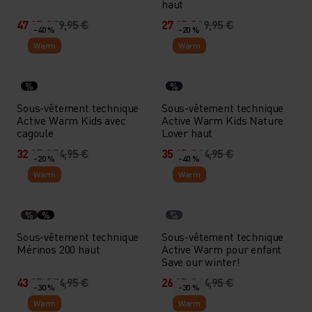
haut
47,95 €
59,95 €
27,95 €
39,95 €
-40 %
-20 %
Warm
Warm
%
%
Sous-vêtement technique
Sous-vêtement technique
Active Warm Kids avec
Active Warm Kids Nature
cagoule
Lover haut
32,95 €
54,95 €
35,95 €
44,95 €
-20 %
-40 %
Warm
Warm
%
%
%
Sous-vêtement technique
Sous-vêtement technique
Mérinos 200 haut
Active Warm pour enfant
Save our winter!
43,95 €
54,95 €
26,95 €
44,95 €
-30 %
-30 %
Warm
Warm