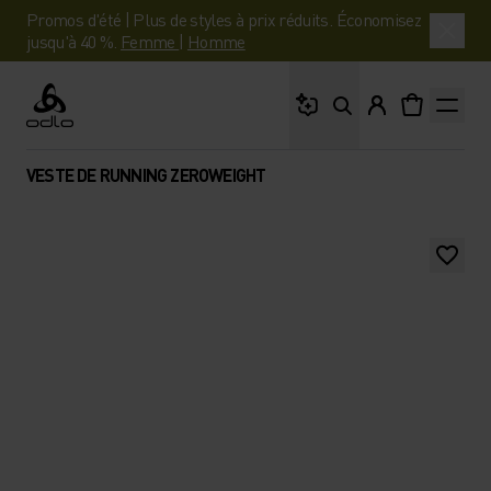
Promos d'été | Plus de styles à prix réduits. Économisez
jusqu'à 40 %.
Femme
|
Homme
Que cherches-tu ?
Odlo
VESTE DE RUNNING ZEROWEIGHT