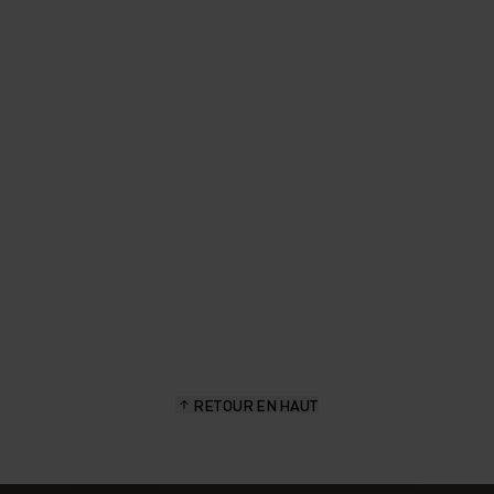
Je suis totalement fan de cette
veste. J’adore pouvoir ajuster la
longueur.
Elisa Gasparin - Ambassadrice de la marque, ancienne
biathlète de l’équipe nationale suisse
RETOUR EN HAUT