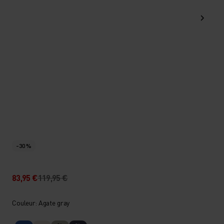
-30 %
83,95 €
119,95 €
Couleur: Agate gray