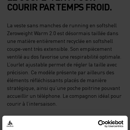
COURIR PAR TEMPS FROID.
La veste sans manches de running en softshell
Zeroweight Warm 2.0 est désormais taillée dans
une matière entièrement recyclée en softshell
coupe-vent très extensible. Son empiècement
ventilé au dos favorise une respirabilité optimale.
L’ourlet ajustable permet de régler la taille avec
précision. Ce modèle présente par ailleurs des
éléments réfléchissants placés de manière
stratégique, ainsi qu’une poche poitrine pouvant
accueillir un téléphone. Le compagnon idéal pour
courir à l’intersaison.