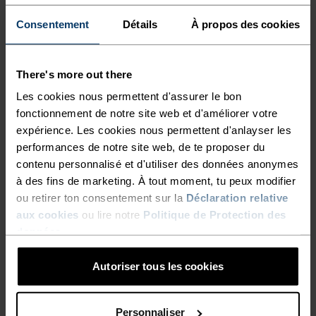
RAPIDE COMME L'ÉCLAIR,
Consentement
Détails
À propos des cookies
LÉGER COMME L'AIR
There's more out there
Vêtements de running techniques à séchage
Les cookies nous permettent d'assurer le bon
rapide pour garder une longueur d'avance.
fonctionnement de notre site web et d'améliorer votre
expérience. Les cookies nous permettent d'anlayser les
performances de notre site web, de te proposer du
NIVEAU D'ACTIVITÉ
contenu personnalisé et d'utiliser des données anonymes
à des fins de marketing. À tout moment, tu peux modifier
BAS
MODÉRÉ
ÉLEVÉ
ou retirer ton consentement sur la
Déclaration relative
aux cookies
ou lire notre
Politique de Protection des
données
.
TYPE D’ACTIVITÉ
Autoriser tous les cookies
ACTIVITÉS À HAUTE INTENSITÉ
Running
Personnaliser