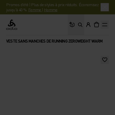
Promos d'été | Plus de styles à prix réduits. Économisez
jusqu'à 40 %.
Femme
|
Homme
Que cherches-tu ?
Odlo
VESTE SANS MANCHES DE RUNNING ZEROWEIGHT WARM