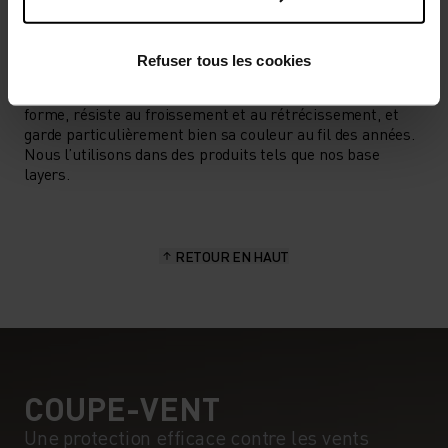
CARACTÉRISTIQUES DES MATIÈRES
LE POLYESTER
Refuser tous les cookies
Le polyester est une fibre synthétique résistante qui
évacue l’humidité et sèche rapidement. Il conserve sa
forme, résiste au froissement et au rétrécissement, et
garde particulièrement bien sa couleur au fil des années.
Nous l’utilisons dans des produits tels que nos base
layers.
RETOUR EN HAUT
COUPE-VENT
Une protection efficace contre les vents