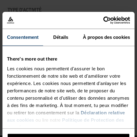
TYPE D’ACTIVITÉ
ACTIVITÉS À HAUTE INTENSITÉ
Ski de fond
Consentement
Détails
À propos des cookies
CARACTÉRISTIQUES DES MATIÈRES
LE POLYESTER
Le polyester est une fibre synthétique résistante qui
There's more out there
évacue l’humidité et sèche rapidement. Il conserve sa
Les cookies nous permettent d'assurer le bon
forme, résiste au froissement et au rétrécissement, et
garde particulièrement bien sa couleur au fil des années.
fonctionnement de notre site web et d'améliorer votre
Nous l’utilisons dans des produits tels que nos base
expérience. Les cookies nous permettent d'anlayser les
layers.
performances de notre site web, de te proposer du
contenu personnalisé et d'utiliser des données anonymes
à des fins de marketing. À tout moment, tu peux modifier
ou retirer ton consentement sur la
Déclaration relative
RETOUR EN HAUT
aux cookies
ou lire notre
Politique de Protection des
données
.