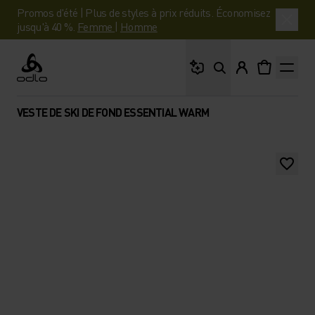
Promos d'été | Plus de styles à prix réduits. Économisez
jusqu'à 40 %.
Femme
|
Homme
Que cherches-tu ?
Odlo
VESTE DE SKI DE FOND ESSENTIAL WARM