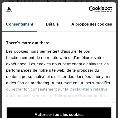
lors des runs dans le froid et l’obscurité à la nuit
tombante. Polyvalence et performance pour les
entraînements hivernaux.
Consentement
Détails
À propos des cookies
LE SKI DE FOND RÉINVENTÉ
There's more out there
Les cookies nous permettent d'assurer le bon
fonctionnement de notre site web et d'améliorer votre
Le ski nordique autrement. Des vêtements
expérience. Les cookies nous permettent d'anlayser les
techniques et fonctionnels, le style en plus.
performances de notre site web, de te proposer du
contenu personnalisé et d'utiliser des données anonymes
à des fins de marketing. À tout moment, tu peux modifier
ou retirer ton consentement sur la
Déclaration relative
NIVEAU D'ACTIVITÉ
aux cookies
ou lire notre
Politique de Protection des
données
.
BAS
MODÉRÉ
ÉLEVÉ
Autoriser tous les cookies