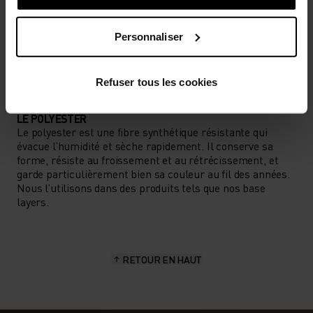
TYPE D’ACTIVITÉ
ACTIVITÉS À HAUTE INTENSITÉ
Personnaliser
Ski de fond
Refuser tous les cookies
CARACTÉRISTIQUES DES MATIÈRES
LE POLYESTER
Le polyester est une fibre synthétique résistante qui
évacue l’humidité et sèche rapidement. Il conserve sa
forme, résiste au froissement et au rétrécissement, et
garde particulièrement bien sa couleur au fil des années.
Nous l’utilisons dans des produits tels que nos base
layers.
RETOUR EN HAUT