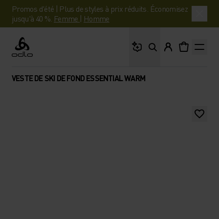
Promos d'été | Plus de styles à prix réduits. Économisez
jusqu'à 40 %.
Femme
|
Homme
Que cherches-tu ?
Odlo
VESTE DE SKI DE FOND ESSENTIAL WARM