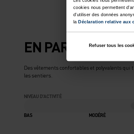
cookies nous permettent d'an
d'utiliser des données anony
la
Déclaration relative aux 
EN PARFAITE HA
Refuser tous les coo
Des vêtements confortables et polyvalents qui
les sentiers.
NIVEAU D'ACTIVITÉ
BAS
MODÉRÉ