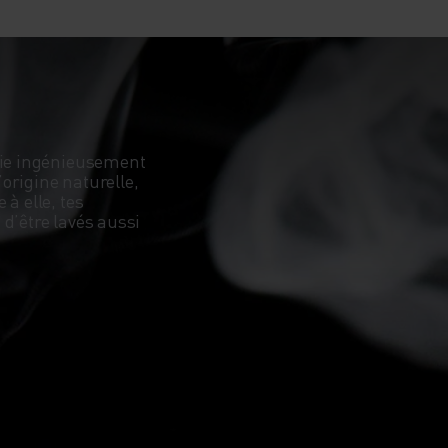
ocie ingénieusement
origine naturelle,
à elle, tes
d’être lavés aussi