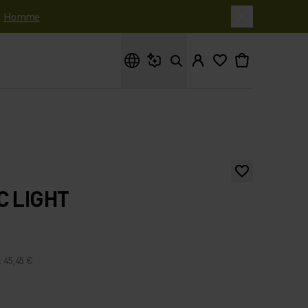
|
Homme
Que cherches-tu ?
C LIGHT
: 45,45 €