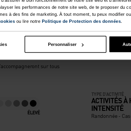
layser les performances de notre site web, de te proposer du c
mes à des fins de marketing. À tout moment, tu peux modifier ou
cookies
ou lire notre
Politique de Protection des données
.
RMONIE
kies
Personnaliser
Auto
 t'accompagneront sur tous
TYPE D’ACTIVITÉ
ACTIVITÉS À
INTENSITÉ
ÉLEVÉ
Randonnée - Cas