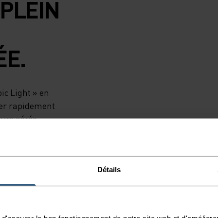
 PLEIN
ÉE.
ic Light » en
cuer rapidement
ture aérée
idéal par temps
nserve la
une allure
Détails
ur les sentiers
ée, les courses en
d'assurer le bon fonctionnement de notre site web et d'améliore