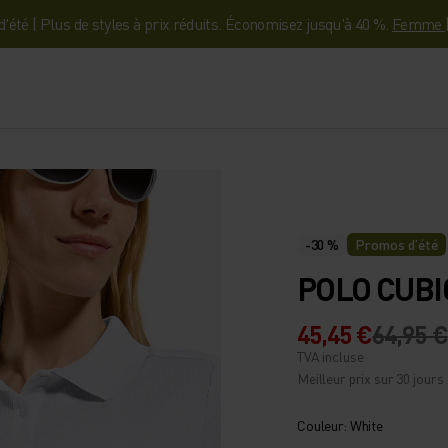
'été | Plus de styles à prix réduits. Économisez jusqu'à 40 %.
Femme
-30 %
Promos d’été
POLO CUBI
45,45 €
64,95 €
TVA incluse
Meilleur prix sur 30 jours 
Couleur: White