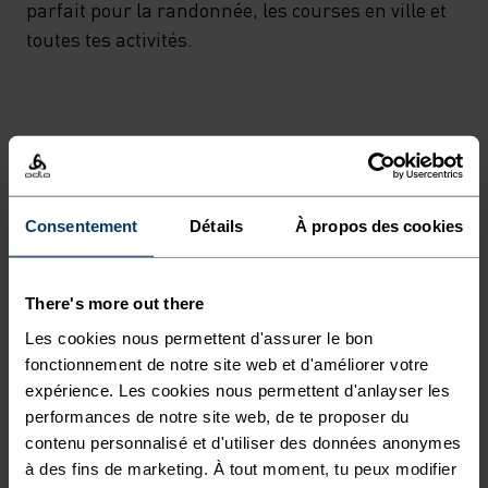
parfait pour la randonnée, les courses en ville et
toutes tes activités.
EN PARFAITE HARMONIE
Des vêtements confortables et polyvalents qui
Consentement
Détails
À propos des cookies
t'accompagneront sur tous les sentiers.
There's more out there
Les cookies nous permettent d'assurer le bon
NIVEAU D'ACTIVITÉ
fonctionnement de notre site web et d'améliorer votre
expérience. Les cookies nous permettent d'anlayser les
BAS
MODÉRÉ
ÉLEVÉ
performances de notre site web, de te proposer du
contenu personnalisé et d'utiliser des données anonymes
à des fins de marketing. À tout moment, tu peux modifier