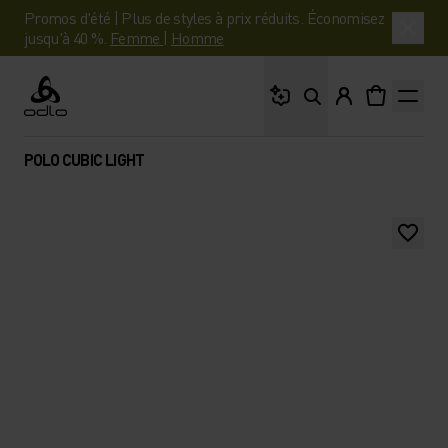
Promos d'été | Plus de styles à prix réduits. Économisez
jusqu'à 40 %.
Femme
|
Homme
Que cherches-tu ?
Odlo
POLO CUBIC LIGHT