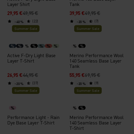
Layer Shirt
Tank
29,95 €
49,95 €
39,95 €
49,95 €
(22)
(7)
-40 %
-20 %
Summer Sale
Summer Sale
%
%
%
%
%
%
%
%
%
Active F-Dry Light Base
Merino Performance Wool
Layer T-Shirt
140 Seamless Base Layer
Tank
26,95 €
44,95 €
55,95 €
69,95 €
(37)
(9)
-20 %
-20 %
Summer Sale
Summer Sale
%
%
%
Performance Light - Rain
Merino Performance Wool
Dye Base Layer T-Shirt
140 Seamless Base Layer
T-Shirt