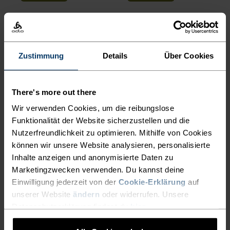
%
%
%
%
%
%
Active Light Base Layer
Active F-Dry Light Base
Shirt
Layer Tank
Zustimmung
Details
Über Cookies
39,95 €
49,95 €
20,95 €
34,95 €
(89)
-20 %
-20 %
There's more out there
Summer Sale
Summer Sale
Wir verwenden Cookies, um die reibungslose
Funktionalität der Website sicherzustellen und die
%
%
%
Nutzerfreundlichkeit zu optimieren. Mithilfe von Cookies
Merino 200 Base Layer T-
Active Light 2-Pack Base
können wir unsere Website analysieren, personalisierte
Shirt
Layer Set
Inhalte anzeigen und anonymisierte Daten zu
71,95 €
89,95 €
60,75 €
75,95 €
Marketingzwecken verwenden. Du kannst deine
(5)
(2)
-20 %
-20 %
Einwilligung jederzeit von der
Cookie-Erklärung
auf
Summer Sale
Summer Sale
unserer Website
ändern
oder widerrufen. Unsere
Datenschutzerklärung findest du
hier
.
%
%
%
%
%
%
%
%