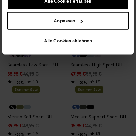
Alle Cookies erlauben
Ascent Performance Wool
Seamless Medium - Padded
Medium Sport BH
Sport BH
Anpassen
39,95 €
49,95 €
55,95 €
69,95 €
(14)
(9)
-20 %
-20 %
Summer Sale
Summer Sale
Alle Cookies ablehnen
%
%
%
%
Seamless Low Sport BH
Seamless High Sport BH
35,95 €
44,95 €
47,95 €
59,95 €
(10)
(23)
-20 %
-20 %
Summer Sale
Summer Sale
%
%
Merino Soft Sport BH
Medium Support Sport BH
39,95 €
49,95 €
35,95 €
44,95 €
(19)
(2)
-30 %
-20 %