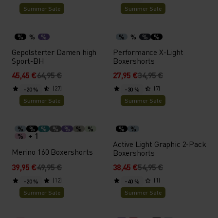
Summer Sale
Summer Sale
%
%
%
%
%
%
%
Gepolsterter Damen high
Performance X-Light
Sport-BH
Boxershorts
45,45 €
64,95 €
27,95 €
34,95 €
(27)
(7)
-20 %
-30 %
Summer Sale
Summer Sale
%
%
%
%
%
%
%
%
%
+ 1
%
Active Light Graphic 2-Pack
Merino 160 Boxershorts
Boxershorts
39,95 €
49,95 €
38,45 €
54,95 €
(12)
(1)
-20 %
-40 %
Summer Sale
Summer Sale