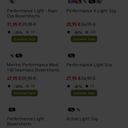
%
%
%
%
%
%
Performance Light - Rain
Performance X-Light Slip
Dye Boxershorts
31,95 €
39,95 €
20,95 €
34,95 €
(1)
(23)
-20 %
-20 %
Summer Sale
Summer Sale
%
%
%
Merino Performance Wool
Performance Light Slip
140 Seamless Boxershorts
47,95 €
59,95 €
27,95 €
34,95 €
(3)
(1)
-20 %
-20 %
Summer Sale
Summer Sale
%
%
%
Performance Light
Active Light Slip
Boxershorts