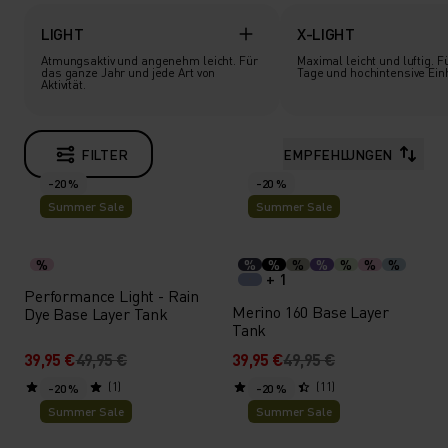
LIGHT
X-LIGHT
Atmungsaktiv und angenehm leicht. Für
Maximal leicht und luftig. 
das ganze Jahr und jede Art von
Tage und hochintensive Ein
Aktivität.
FILTER
EMPFEHLUNGEN
-20 %
-20 %
Summer Sale
Summer Sale
%
%
%
%
%
%
%
%
+ 1
Performance Light - Rain
Merino 160 Base Layer
Dye Base Layer Tank
Tank
39,95 €
49,95 €
39,95 €
49,95 €
(1)
(11)
-20 %
-20 %
Summer Sale
Summer Sale