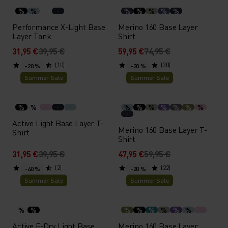
%
%
%
%
%
%
%
Performance X-Light Base
Merino 160 Base Layer
Layer Tank
Shirt
31,95 €
39,95 €
59,95 €
74,95 €
(10)
(30)
-20 %
-20 %
Summer Sale
Summer Sale
%
%
%
%
%
%
%
%
%
Active Light Base Layer T-
Merino 160 Base Layer T-
Shirt
Shirt
31,95 €
39,95 €
47,95 €
59,95 €
(2)
(22)
-40 %
-20 %
Summer Sale
Summer Sale
%
%
%
%
%
%
%
%
Active F-Dry Light Base
Merino 160 Base Layer