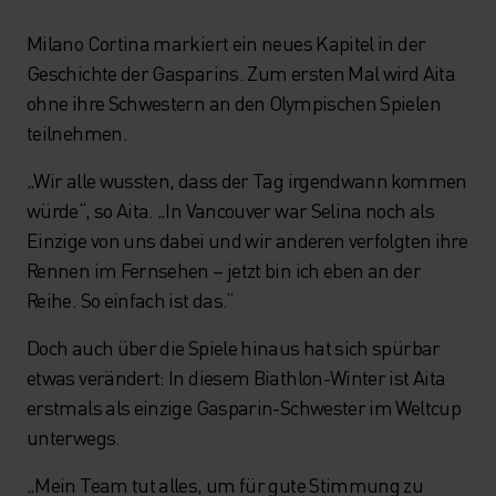
Milano Cortina markiert ein neues Kapitel in der
Geschichte der Gasparins. Zum ersten Mal wird Aita
ohne ihre Schwestern an den Olympischen Spielen
teilnehmen.
„Wir alle wussten, dass der Tag irgendwann kommen
würde“, so Aita. „In Vancouver war Selina noch als
Einzige von uns dabei und wir anderen verfolgten ihre
Rennen im Fernsehen – jetzt bin ich eben an der
Reihe. So einfach ist das.“
Doch auch über die Spiele hinaus hat sich spürbar
etwas verändert: In diesem Biathlon-Winter ist Aita
erstmals als einzige Gasparin-Schwester im Weltcup
unterwegs.
„Mein Team tut alles, um für gute Stimmung zu