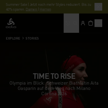
Summer Sale | Jetzt noch mehr Styles reduziert. Bis zu
40% sparen.
Damen
|
Herren
Wonach suchst du?
Odlo
EXPLORE
STORIES
TIME TO RISE
Olympia im Blick: Schweizer Biathletin Aita
Gasparin auf dem Weg nach Milano
Cortina 2026