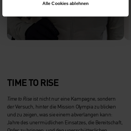
Alle Cookies ablehnen
TIME TO RISE
Time to Rise
ist nicht nur eine Kampagne, sondern
der Versuch, hinter die Mission Olympia zu blicken
und zu zeigen, was sie einem abverlangen kann:
Jahre des unermüdlichen Einsatzes, die Bereitschaft,
Opfer zu bringen, und den unerschütterlichen