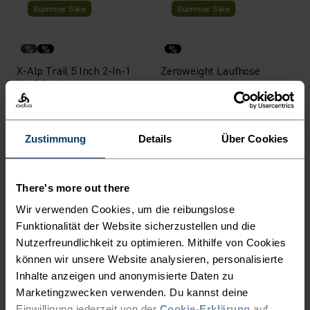
Summer Sale
Summer Sale
%
%
%
X-Alp Trail 5 Inch 2-In-1
Zeroweight Laufhose
Laufshorts
59,45 €
84,95 €
59,45 €
84,95 €
(13)
(19)
-30 %
-30 %
Zustimmung
Details
Über Cookies
Summer Sale
Summer Sale
%
%
%
%
There's more out there
Ascent Medium Support
Essential 7/8 Lauftights
Wir verwenden Cookies, um die reibungslose
Kurze Tights
Funktionalität der Website sicherzustellen und die
48,95 €
69,95 €
41,95 €
59,95 €
Nutzerfreundlichkeit zu optimieren. Mithilfe von Cookies
(3)
(5)
-30 %
-30 %
können wir unsere Website analysieren, personalisierte
Summer Sale
Summer Sale
Inhalte anzeigen und anonymisierte Daten zu
Marketingzwecken verwenden. Du kannst deine
Einwilligung jederzeit von der
Cookie-Erklärung
auf