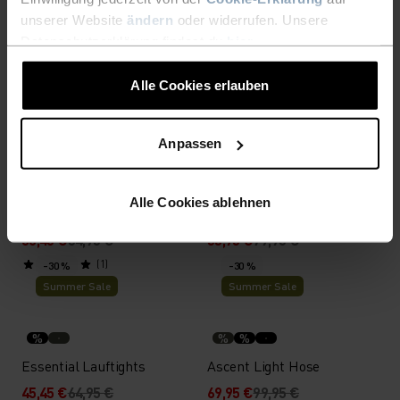
%
%
unserer Website
ändern
oder widerrufen. Unsere
Ascent Shorts
Essential 365 4 Inch
Datenschutzerklärung findest du
hier
.
Laufshorts
83,95 €
119,95 €
41,95 €
59,95 €
Alle Cookies erlauben
(1)
-30 %
-30 %
Summer Sale
Summer Sale
Anpassen
%
%
Zeroweight 4 Inch
X-Alp Trail Laufrock
Alle Cookies ablehnen
Laufshorts
38,45 €
54,95 €
55,95 €
79,95 €
(1)
-30 %
-30 %
Summer Sale
Summer Sale
%
%
%
Essential Lauftights
Ascent Light Hose
45,45 €
64,95 €
69,95 €
99,95 €