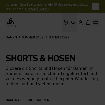
Summer Sale | Jetzt noch mehr Styles reduziert. Bis zu
40% sparen.
Damen
|
Herren
Wonach suchst du?
Odlo
DAMEN
SUMMER SALE
OUTER LAYER
SHORTS & HOSEN
Sichere dir Shorts und Hosen für Damen im
Summer Sale, für leichten Tragekomfort und
volle Bewegungsfreiheit bei jeder Wanderung,
jedem Lauf und vielem mehr.
NACH KATEGORIE SHOPPEN