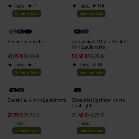
(3)
(14)
-30 %
-30 %
Summer Sale
Summer Sale
%
%
%
Essential Shorts
Zeroweight 3 Inch Print 2-
In-1 Laufshorts
41,95 €
59,95 €
52,45 €
74,95 €
(1)
(4)
-30 %
-30 %
Summer Sale
Summer Sale
%
%
%
Essential 4 Inch Laufshorts
Essential Sprinter Kurze
Lauftights
27,95 €
39,95 €
31,45 €
44,95 €
-30 %
-30 %
Summer Sale
Summer Sale