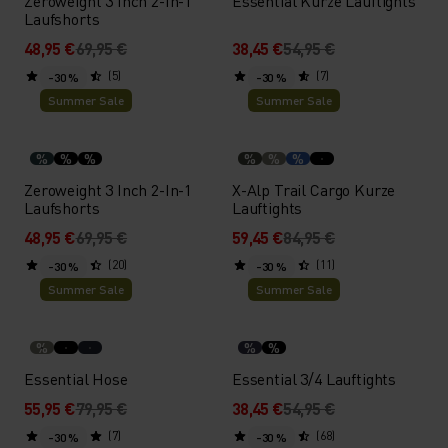
Zeroweight 3 Inch 2-In-1
Essential Kurze Lauftights
Laufshorts
48,95 €
69,95 €
38,45 €
54,95 €
(5)
(7)
-30 %
-30 %
Summer Sale
Summer Sale
%
%
%
%
%
%
Zeroweight 3 Inch 2-In-1
X-Alp Trail Cargo Kurze
Laufshorts
Lauftights
48,95 €
69,95 €
59,45 €
84,95 €
(20)
(11)
-30 %
-30 %
Summer Sale
Summer Sale
%
%
%
Essential Hose
Essential 3/4 Lauftights
55,95 €
79,95 €
38,45 €
54,95 €
(7)
(68)
-30 %
-30 %