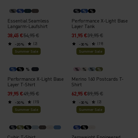
%
%
%
%
%
Essential Seamless
Performance X-Light Base
Langarm-Laufshirt
Layer Tank
38,45 €
54,95 €
31,95 €
39,95 €
(2)
(19)
-20 %
-30 %
Summer Sale
Summer Sale
%
%
%
%
%
%
%
Performance X-Light Base
Merino 160 Postcards T-
Layer T-Shirt
Shirt
39,95 €
49,95 €
62,95 €
89,95 €
(15)
(2)
-30 %
-30 %
Summer Sale
Summer Sale
%
%
%
%
%
Cubic T-Shirt
Zeroweight Engineered