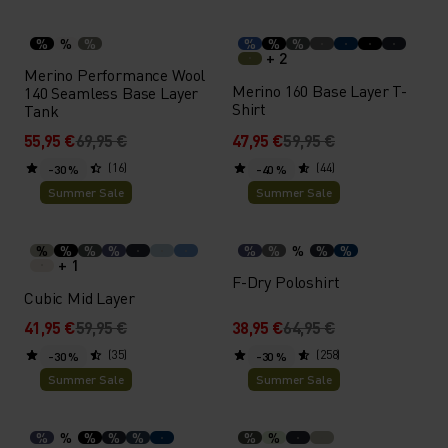
%
%
%
%
%
%
+ 2
Merino Performance Wool
Merino 160 Base Layer T-
140 Seamless Base Layer
Shirt
Tank
55,95 €
69,95 €
47,95 €
59,95 €
(16)
(44)
-30 %
-40 %
Summer Sale
Summer Sale
%
%
%
%
%
%
%
%
%
+ 1
F-Dry Poloshirt
Cubic Mid Layer
41,95 €
59,95 €
38,95 €
64,95 €
(35)
(258)
-30 %
-30 %
Summer Sale
Summer Sale
%
%
%
%
%
%
%