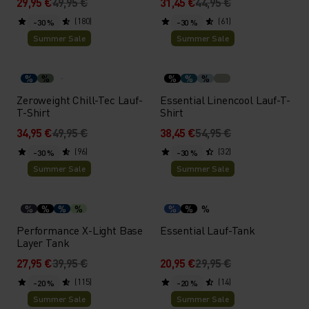
29,95 €
49,95 €
31,45 €
44,95 €
(180)
(61)
-30 %
-30 %
Summer Sale
Summer Sale
%
%
%
%
%
Zeroweight Chill-Tec Lauf-
Essential Linencool Lauf-T-
T-Shirt
Shirt
34,95 €
49,95 €
38,45 €
54,95 €
(96)
(32)
-30 %
-30 %
Summer Sale
Summer Sale
%
%
%
%
%
%
%
Performance X-Light Base
Essential Lauf-Tank
Layer Tank
27,95 €
39,95 €
20,95 €
29,95 €
(115)
(14)
-20 %
-20 %
Summer Sale
Summer Sale