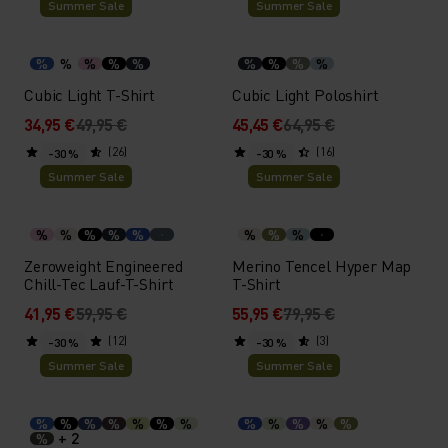
Summer Sale
Summer Sale
%
%
%
%
%
%
%
%
%
Cubic Light T-Shirt
Cubic Light Poloshirt
34,95 €
49,95 €
45,45 €
64,95 €
(26)
(16)
-30 %
-30 %
Summer Sale
Summer Sale
%
%
%
%
%
%
%
%
Zeroweight Engineered
Merino Tencel Hyper Map
Chill-Tec Lauf-T-Shirt
T-Shirt
41,95 €
59,95 €
55,95 €
79,95 €
(12)
(3)
-30 %
-30 %
Summer Sale
Summer Sale
%
%
%
%
%
%
%
%
%
%
%
%
+ 2
%