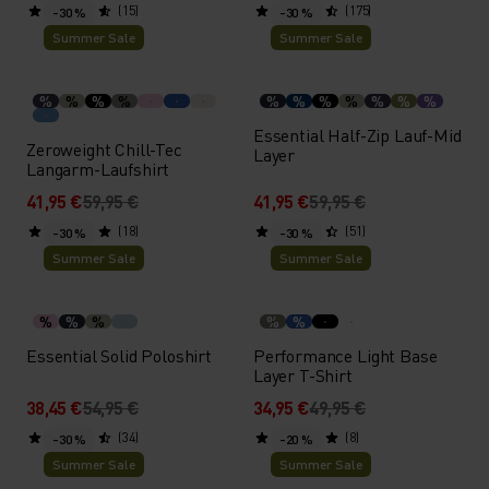
(15)
(175)
-30 %
-30 %
Summer Sale
Summer Sale
%
%
%
%
%
%
%
%
%
%
%
Essential Half-Zip Lauf-Mid
Zeroweight Chill-Tec
Layer
Langarm-Laufshirt
41,95 €
59,95 €
41,95 €
59,95 €
(18)
(51)
-30 %
-30 %
Summer Sale
Summer Sale
%
%
%
%
%
Essential Solid Poloshirt
Performance Light Base
Layer T-Shirt
38,45 €
54,95 €
34,95 €
49,95 €
(34)
(8)
-30 %
-20 %
Summer Sale
Summer Sale