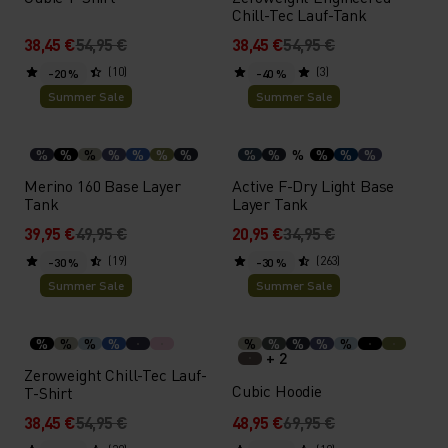
Chill-Tec Lauf-Tank
38,45 €
54,95 €
38,45 €
54,95 €
(10)
(3)
-20 %
-40 %
Summer Sale
Summer Sale
%
%
%
%
%
%
%
%
%
%
%
%
%
Merino 160 Base Layer
Active F-Dry Light Base
Tank
Layer Tank
39,95 €
49,95 €
20,95 €
34,95 €
(19)
(263)
-30 %
-30 %
Summer Sale
Summer Sale
%
%
%
%
%
%
%
%
%
+ 2
Zeroweight Chill-Tec Lauf-
Cubic Hoodie
T-Shirt
38,45 €
54,95 €
48,95 €
69,95 €