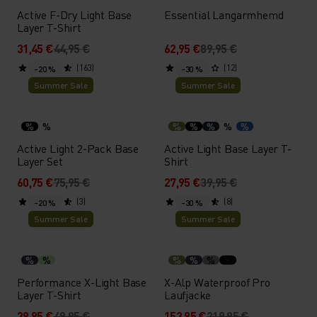
Active F-Dry Light Base
Essential Langarmhemd
Layer T-Shirt
31,45 €
44,95 €
62,95 €
89,95 €
(163)
(12)
-20 %
-30 %
Summer Sale
Summer Sale
%
%
%
%
%
%
%
Active Light 2-Pack Base
Active Light Base Layer T-
Layer Set
Shirt
60,75 €
75,95 €
27,95 €
39,95 €
(3)
(8)
-20 %
-30 %
Summer Sale
Summer Sale
%
%
%
%
%
Performance X-Light Base
X-Alp Waterproof Pro
Layer T-Shirt
Laufjacke
39,95 €
49,95 €
153,95 €
219,95 €