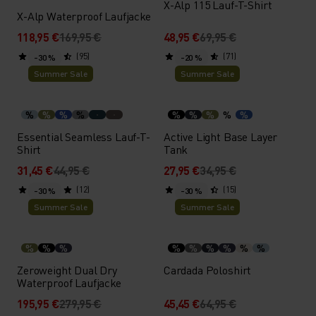
X-Alp 115 Lauf-T-Shirt
X-Alp Waterproof Laufjacke
118,95 €
169,95 €
48,95 €
69,95 €
(95)
(71)
-30 %
-20 %
Summer Sale
Summer Sale
%
%
%
%
%
%
%
%
%
Essential Seamless Lauf-T-
Active Light Base Layer
Shirt
Tank
31,45 €
44,95 €
27,95 €
34,95 €
(12)
(15)
-30 %
-30 %
Summer Sale
Summer Sale
%
%
%
%
%
%
%
%
%
Zeroweight Dual Dry
Cardada Poloshirt
Waterproof Laufjacke
195,95 €
279,95 €
45,45 €
64,95 €