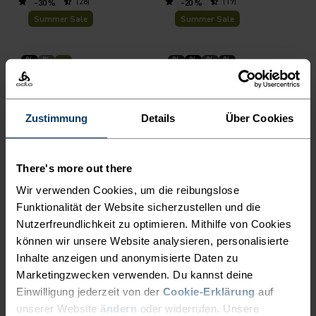
(28)
(19)
-30 %
-20 %
Summer Sale
Summer Sale
%
%
%
%
%
%
Ascent 3L Waterproof
Merino 160 Base Layer
Jacke
Shirt
244,95 €
349,95 €
59,95 €
74,95 €
Zustimmung
Details
Über Cookies
(9)
(29)
-40 %
-30 %
Summer Sale
Summer Sale
There's more out there
Wir verwenden Cookies, um die reibungslose
%
%
%
%
%
%
Funktionalität der Website sicherzustellen und die
Active F-Dry Light Base
Merino 160 Plain T-Shirt
Nutzerfreundlichkeit zu optimieren. Mithilfe von Cookies
Layer Shirt
können wir unsere Website analysieren, personalisierte
29,95 €
49,95 €
48,95 €
69,95 €
Inhalte anzeigen und anonymisierte Daten zu
(50)
(2)
-30 %
-30 %
Marketingzwecken verwenden. Du kannst deine
Summer Sale
Summer Sale
Einwilligung jederzeit von der
Cookie-Erklärung
auf
unserer Website
ändern
oder widerrufen. Unsere