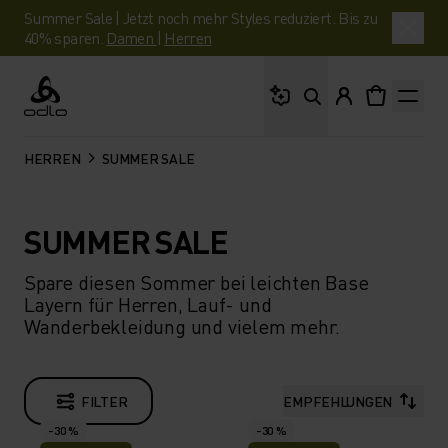
Summer Sale | Jetzt noch mehr Styles reduziert. Bis zu
40% sparen.
Damen
|
Herren
Wonach suchst du?
Odlo
HERREN
SUMMER SALE
SUMMER SALE
Spare diesen Sommer bei leichten Base
Layern für Herren, Lauf- und
Wanderbekleidung und vielem mehr.
FILTER
EMPFEHLUNGEN
-30 %
-30 %