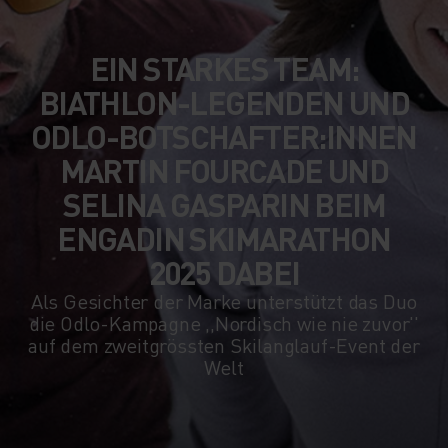
EIN STARKES TEAM:
BIATHLON-LEGENDEN UND
ODLO-BOTSCHAFTER:INNEN
MARTIN FOURCADE UND
SELINA GASPARIN BEIM
ENGADIN SKIMARATHON
2025 DABEI
Als Gesichter der Marke unterstützt das Duo
die Odlo-Kampagne ,,Nordisch wie nie zuvor''
auf dem zweitgrössten Skilanglauf-Event der
Welt