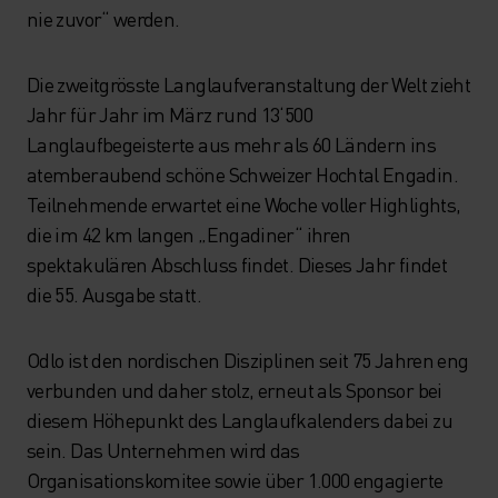
nie zuvor“ werden.
Die zweitgrösste Langlaufveranstaltung der Welt zieht
Jahr für Jahr im März rund 13‘500
Langlaufbegeisterte aus mehr als 60 Ländern ins
atemberaubend schöne Schweizer Hochtal Engadin.
Teilnehmende erwartet eine Woche voller Highlights,
die im 42 km langen „Engadiner“ ihren
spektakulären Abschluss findet. Dieses Jahr findet
die 55. Ausgabe statt.
Odlo ist den nordischen Disziplinen seit 75 Jahren eng
verbunden und daher stolz, erneut als Sponsor bei
diesem Höhepunkt des Langlaufkalenders dabei zu
sein. Das Unternehmen wird das
Organisationskomitee sowie über 1.000 engagierte