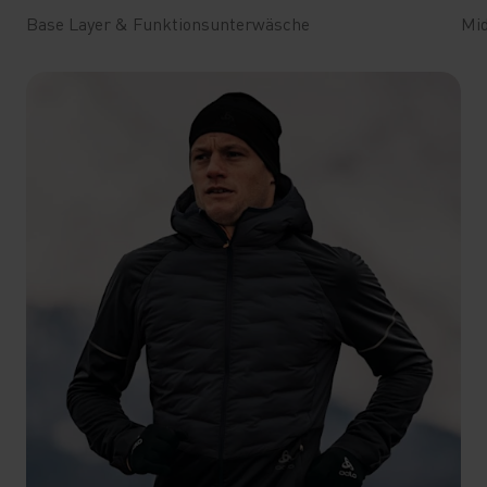
Base Layer & Funktionsunterwäsche
Mid