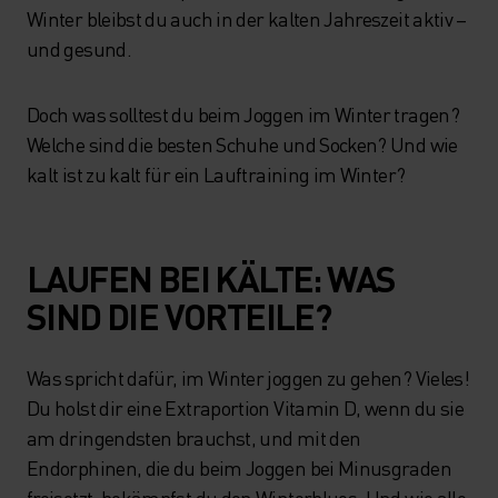
Winter bleibst du auch in der kalten Jahreszeit aktiv –
und gesund.
Doch was solltest du beim Joggen im Winter tragen?
Welche sind die besten Schuhe und Socken? Und wie
kalt ist zu kalt für ein Lauftraining im Winter?
LAUFEN BEI KÄLTE: WAS
SIND DIE VORTEILE?
Was spricht dafür, im Winter joggen zu gehen? Vieles!
Du holst dir eine Extraportion Vitamin D, wenn du sie
am dringendsten brauchst, und mit den
Endorphinen, die du beim Joggen bei Minusgraden
freisetzt, bekämpfst du den Winterblues. Und wie alle,