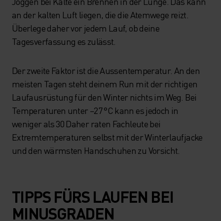
Joggen bei Kälte ein Brennen in der Lunge. Das kann
an der kalten Luft liegen, die die Atemwege reizt.
Überlege daher vor jedem Lauf, ob deine
Tagesverfassung es zulässt.
Der zweite Faktor ist die Aussentemperatur. An den
meisten Tagen steht deinem Run mit der richtigen
Laufausrüstung für den Winter nichts im Weg. Bei
Temperaturen unter −27 °C kann es jedoch in
weniger als 30 Daher raten Fachleute bei
Extremtemperaturen selbst mit der Winterlaufjacke
und den wärmsten Handschuhen zu Vorsicht.
TIPPS FÜRS LAUFEN BEI
MINUSGRADEN