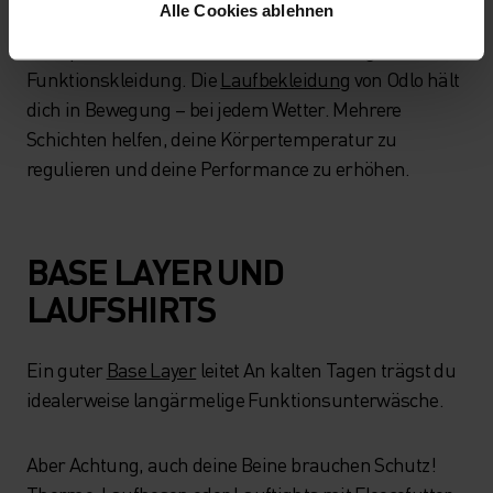
Alle Cookies ablehnen
Der optimale Schutz vor Kälte ist die richtige
Funktionskleidung. Die
Laufbekleidung
von Odlo hält
dich in Bewegung – bei jedem Wetter. Mehrere
Schichten helfen, deine Körpertemperatur zu
regulieren und deine Performance zu erhöhen.
BASE LAYER UND
LAUFSHIRTS
Ein guter
Base Layer
leitet An kalten Tagen trägst du
idealerweise langärmelige Funktionsunterwäsche.
Aber Achtung, auch deine Beine brauchen Schutz!