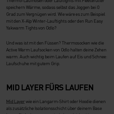
Thermo-Laufhosen oder Lauftights mit Fleecefutter
speichern Wärme, sodass selbst das Joggen bei 0
Grad zum Vergnügen wird. Wie wäre es zum Beispiel
mit den X-Alp Winter-Lauftights oder den Run Easy
Yakwarm Tights von Odlo?
Und was ist mit den Füssen? Thermosocken wie die
Active Warm Laufsocken von Odlo halten deine Zehen
warm. Auch wichtig beim Laufen auf Eis und Schnee:
Laufschuhe mit gutem Grip.
MID LAYER FÜRS LAUFEN
Mid Layer
wie ein Langarm-Shirt oder Hoodie dienen
als zusätzliche Isolationsschicht über deinem Base