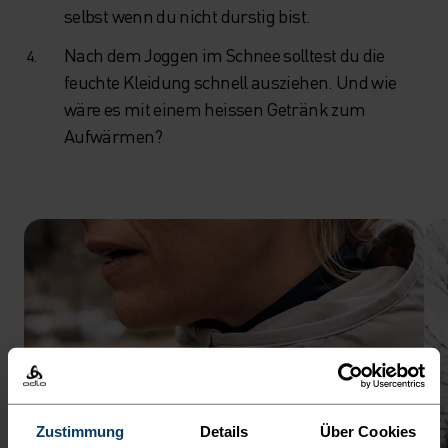
selbst wenn du nicht durstig bist.
Nach dem Joggen im Schnee solltest du die
feuchte Kleidung schnell ausziehen. Und wie
wäre es mit einem heissen Getränk zum
Aufwärmen?
Zustimmung
Details
Über Cookies