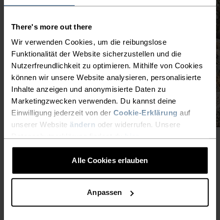
There's more out there
Wir verwenden Cookies, um die reibungslose
Funktionalität der Website sicherzustellen und die
Nutzerfreundlichkeit zu optimieren. Mithilfe von Cookies
können wir unsere Website analysieren, personalisierte
Inhalte anzeigen und anonymisierte Daten zu
Marketingzwecken verwenden. Du kannst deine
Einwilligung jederzeit von der
Cookie-Erklärung
auf
unserer Website
ändern
oder widerrufen. Unsere
Datenschutzerklärung findest du
hier
.
Alle Cookies erlauben
Anpassen
DIE IDEALE KLEIDUNG FÜRS
JOGGEN IM WINTER