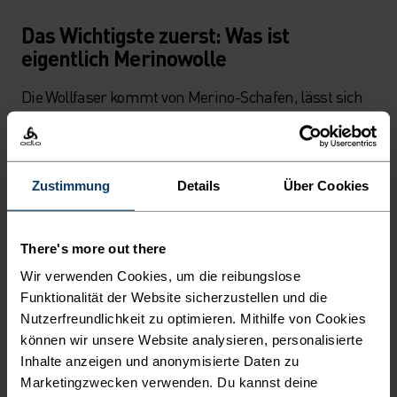
Das Wichtigste zuerst: Was ist
eigentlich Merinowolle
Die Wollfaser kommt von Merino-Schafen, lässt sich
perfekt in ein Schichtensystem integrieren und wirkt
geruchshemmend.
Als erste Schicht direkt auf der Haut getragen wärmt
Zustimmung
Details
Über Cookies
Merinowolle sogar im nassen Zustand, sodass du
stets warm bleibst. Im Sommer bleibt das Material
There's more out there
auch bei heissem Wetter angenehm kühl und leitet
Feuchtigkeit schnell ab. Einer der grössten Vorteile
Wir verwenden Cookies, um die reibungslose
Funktionalität der Website sicherzustellen und die
von Merino T-Shirts und anderen Kleidungsstücken
Nutzerfreundlichkeit zu optimieren. Mithilfe von Cookies
aus Merinowolle ist, dass sie sich mehrfach tragen
können wir unsere Website analysieren, personalisierte
lassen, ohne unangenehm zu riechen, wirklich
Inhalte anzeigen und anonymisierte Daten zu
unglaublich und perfekt für Mehrtageswanderungen
Marketingzwecken verwenden. Du kannst deine