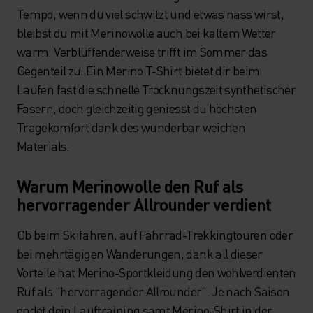
Tempo, wenn du viel schwitzt und etwas nass wirst,
bleibst du mit Merinowolle auch bei kaltem Wetter
warm. Verblüffenderweise trifft im Sommer das
Gegenteil zu: Ein Merino T-Shirt bietet dir beim
Laufen fast die schnelle Trocknungszeit synthetischer
Fasern, doch gleichzeitig geniesst du höchsten
Tragekomfort dank des wunderbar weichen
Materials.
Warum Merinowolle den Ruf als
hervorragender Allrounder verdient
Ob beim Skifahren, auf Fahrrad-Trekkingtouren oder
bei mehrtägigen Wanderungen, dank all dieser
Vorteile hat Merino-Sportkleidung den wohlverdienten
Ruf als "hervorragender Allrounder". Je nach Saison
endet dein Lauftraining samt Merino-Shirt in der