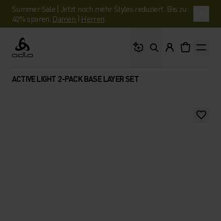
Summer Sale | Jetzt noch mehr Styles reduziert. Bis zu
40% sparen.
Damen
|
Herren
Wonach suchst du?
Odlo
ACTIVE LIGHT 2-PACK BASE LAYER SET