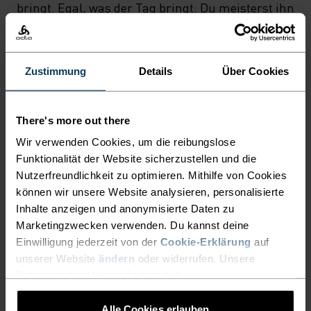
bringt. Egal, was der Tag bringt: Du meisterst ihn
mit gutem Gefühl. Mit diesem Top bist du von
Meeting bis Workout jeder schweisstreibenden
Herausforderung gewachsen.
Zustimmung
Details
Über Cookies
There's more out there
ULTIMATIVER KOMFORT,
Wir verwenden Cookies, um die reibungslose
GRENZENLOSE
Funktionalität der Website sicherzustellen und die
Nutzerfreundlichkeit zu optimieren. Mithilfe von Cookies
FUNKTIONALITÄT.
können wir unsere Website analysieren, personalisierte
Inhalte anzeigen und anonymisierte Daten zu
Marketingzwecken verwenden. Du kannst deine
Base Layer für unübertroffene Performance –
Einwilligung jederzeit von der
Cookie-Erklärung
auf
denn du bestimmst, wie dein Tag aussieht.
unserer Website
ändern
oder widerrufen. Unsere
Datenschutzerklärung findest du
hier
.
AKTIVITÄTSNIVEAU
Alle Cookies erlauben