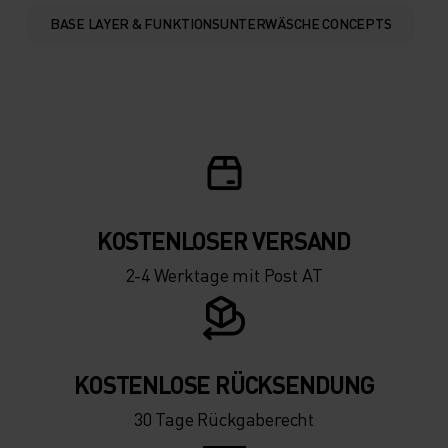
-10°
-10°
BASE LAYER & FUNKTIONSUNTERWÄSCHE CONCEPTS
-15°
-15°
-20°
-20°
-25°
-25°
KOSTENLOSER VERSAND
2-4 Werktage mit Post AT
-30°
-30°
KOSTENLOSE RÜCKSENDUNG
30 Tage Rückgaberecht