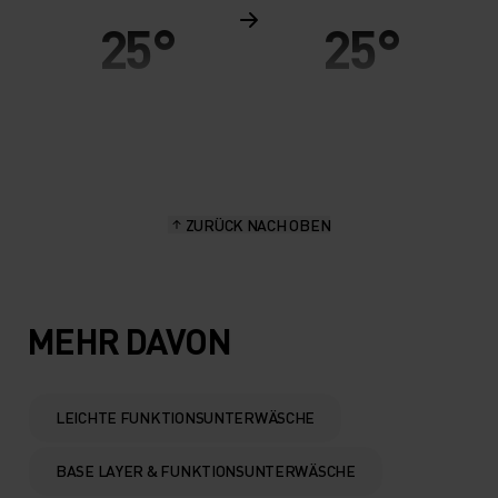
25°
25°
20°
20°
15°
15°
ZURÜCK NACH OBEN
10°
10°
5°
5°
MEHR DAVON
0°
0°
LEICHTE FUNKTIONSUNTERWÄSCHE
-5°
-5°
BASE LAYER & FUNKTIONSUNTERWÄSCHE