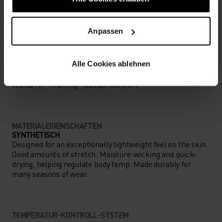
NIEDRIG
MODERAT
HOCH
Anpassen
Alle Cookies ablehnen
AKTIVITÄTSART
ALLES MODERATE AKTIVITÄTEN
Wandern - Training - Casual Comfort
MATERIALEIGENSCHAFTEN
SYNTHETISCH
Designed for an exceptionally lightweight feel on the skin.
Good amounts of stretch. Moisture-wicking and quick-
drying, helping regulate body temp. Made durably for
many seasons of wear.
TEMPERATUR-KONTROLL-SYSTEM