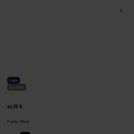
Light
2er-Pack
64,95 €
Farbe: White