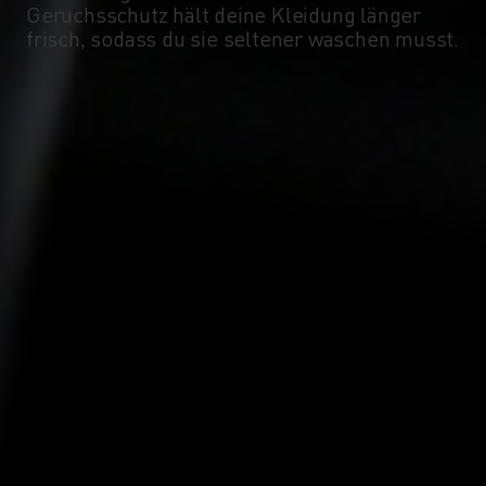
Geruchsschutz hält deine Kleidung länger
frisch, sodass du sie seltener waschen musst.
-15°
-15°
-20°
-20°
-25°
-25°
-30°
-30°