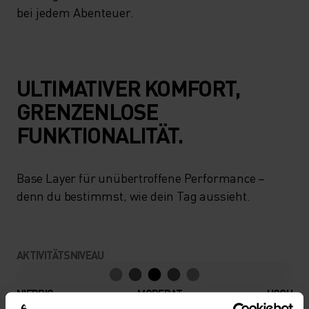
bei jedem Abenteuer.
ULTIMATIVER KOMFORT,
GRENZENLOSE
FUNKTIONALITÄT.
Base Layer für unübertroffene Performance –
denn du bestimmst, wie dein Tag aussieht.
AKTIVITÄTSNIVEAU
NIEDRIG
MODERAT
HOCH