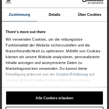
AKTIVITÄTSART
Zustimmung
Details
Über Cookies
ALLES MODERATE AKTIVITÄTEN
Wandern - Ski & Snow
There's more out there
Wir verwenden Cookies, um die reibungslose
MATERIALEIGENSCHAFTEN
Funktionalität der Website sicherzustellen und die
SYNTHETISCH
MERINO
Nutzerfreundlichkeit zu optimieren. Mithilfe von Cookies
Synthetisch - fühlt sich wie eine zweite Haut an - dehnbar,
können wir unsere Website analysieren, personalisierte
aussergewöhnlich leicht, exzellenter
Feuchtigkeitstransport, hilft bei der
Inhalte anzeigen und anonymisierte Daten zu
Körpertemperaturregulierung, trocknet schnelle und
Marketingzwecken verwenden. Du kannst deine
hält viele Jahre.
Einwilligung jederzeit von der
Cookie-Erklärung
auf
unserer Website
ändern
oder widerrufen. Unsere
Datenschutzerklärung findest du
hier
.
TEMPERATUR-KONTROLL-SYSTEM
Alle Cookies erlauben
WARM