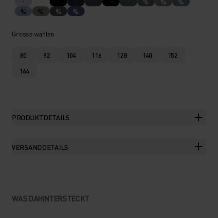
%
%
%
%
%
%
%
Grösse wählen
80
92
104
116
128
140
152
164
PRODUKTDETAILS
VERSANDDETAILS
WAS DAHINTERSTECKT