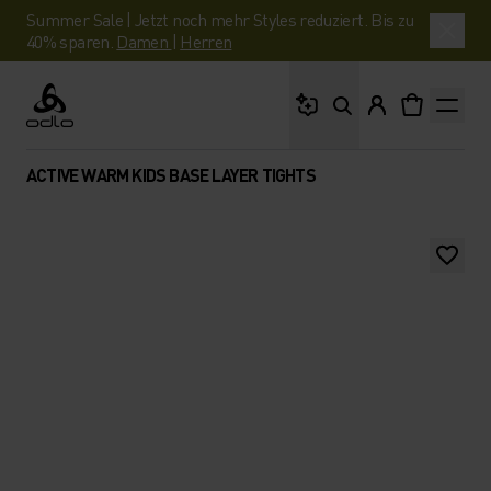
Summer Sale | Jetzt noch mehr Styles reduziert. Bis zu
40% sparen.
Damen
|
Herren
Wonach suchst du?
Odlo
ACTIVE WARM KIDS BASE LAYER TIGHTS