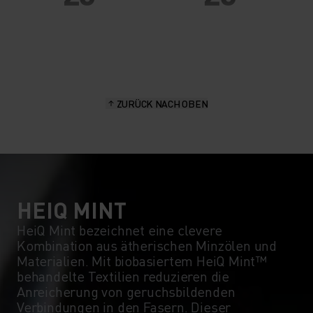
20°
20°
15°
15°
ZURÜCK NACH OBEN
10°
10°
5°
5°
0°
0°
HEIQ MINT
HeiQ Mint bezeichnet eine clevere
Kombination aus ätherischen Minzölen und
-5°
-5°
Materialien. Mit biobasiertem HeiQ Mint™
behandelte Textilien reduzieren die
Anreicherung von geruchsbildenden
-10°
-10°
Verbindungen in den Fasern. Dieser