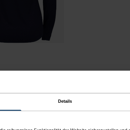
Details
e reibungslose Funktionalität der Website sicherzustellen und d