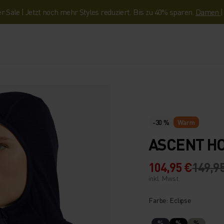
Sale | Jetzt noch mehr Styles reduziert. Bis zu 40% sparen.
Damen
-30 %
Warm
ASCENT HO
104,95 €
149,9
inkl. Mwst.
Farbe: Eclipse
%
%
%