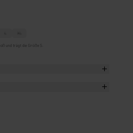
L
XL
oß und trägt die Größe S.