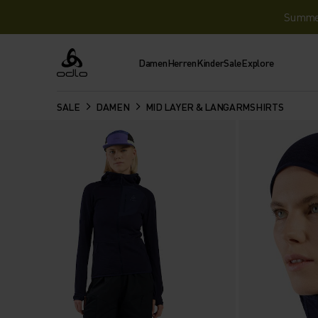
Summer 
Damen
Herren
Kinder
Sale
Explore
Odlo
SALE
DAMEN
MID LAYER & LANGARMSHIRTS