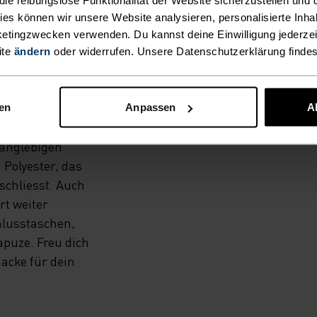
ORT IN
kies können wir unsere Website analysieren, personalisierte Inha
GLUFT.
etingzwecken verwenden. Du kannst deine Einwilligung jederzei
ite
ändern
oder widerrufen. Unsere Datenschutzerklärung finde
schluss ist dein
 wohlverdienten
nen
Anpassen
A
ück ins Tal. Er
langlebigen
Polyester, das
schliesst. Auch
rt weiter
hlusstaschen,
puze. Freu dich
acke für dein