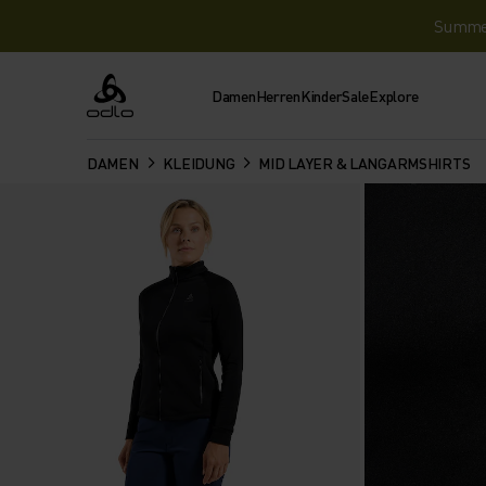
Summer 
Damen
Herren
Kinder
Sale
Explore
Odlo
DAMEN
KLEIDUNG
MID LAYER & LANGARMSHIRTS