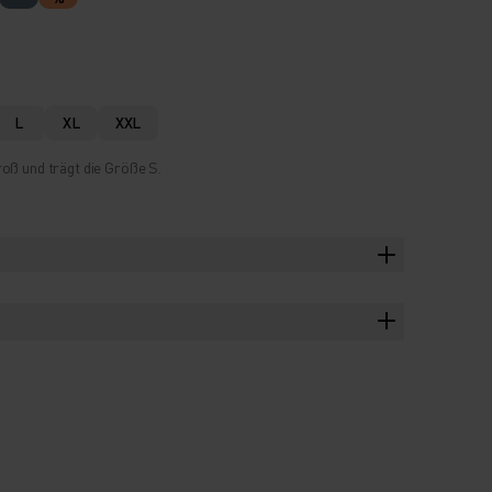
L
XL
XXL
oß und trägt die Größe S.