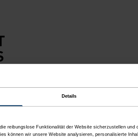
T
S
IAL.
mpo - diese
Details
dein Outfit
e Jacke aus
f Freiheit,
chtet, und
e reibungslose Funktionalität der Website sicherzustellen und d
eit. Sie wird
kies können wir unsere Website analysieren, personalisierte Inha