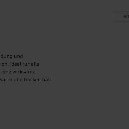
MI
eidung und
n. Ideal für alle
r eine wirksame
 warm und trocken hält.