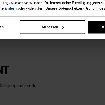
etingzwecken verwenden. Du kannst deine Einwilligung jederzei
tte in Europa
ite
ändern
oder widerrufen. Unsere Datenschutzerklärung finde
– auf diesen
 kalt wird. Damit
orbereitet bist.
nen
Anpassen
A
NT
eidung, mit der du