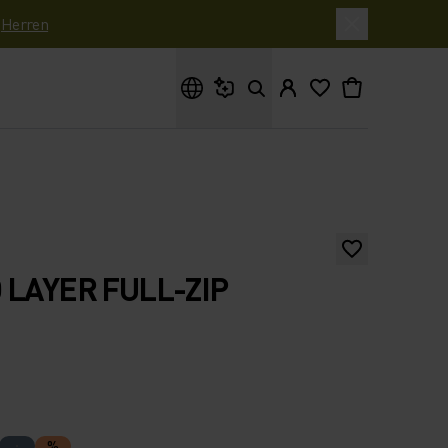
|
Herren
Wonach suchst du?
 LAYER FULL-ZIP
%