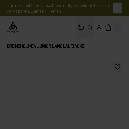
Summer Sale | Jetzt noch mehr Styles reduziert. Bis zu
40% sparen.
Damen
|
Herren
Wonach suchst du?
Odlo
BRENSHOLMEN JUNIOR LANGLAUFJACKE