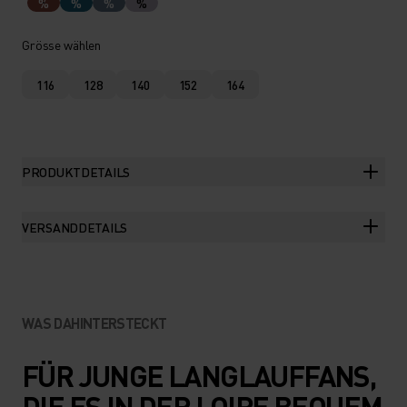
%
%
%
%
Grösse wählen
116
128
140
152
164
PRODUKTDETAILS
VERSANDDETAILS
WAS DAHINTERSTECKT
FÜR JUNGE LANGLAUFFANS,
DIE ES IN DER LOIPE BEQUEM