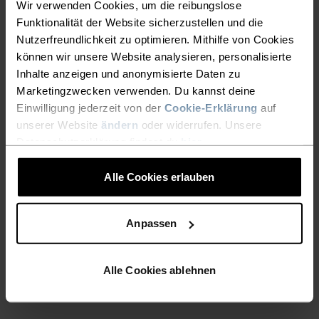
Eigenschaften. Das Material ist form-, knitter- und
Wir verwenden Cookies, um die reibungslose
schrumpfbeständig und behält seine Farbe auch nach
Funktionalität der Website sicherzustellen und die
langem Tragen. Du findest es bei uns häufig in Produkten
Nutzerfreundlichkeit zu optimieren. Mithilfe von Cookies
wie Base Layern.
können wir unsere Website analysieren, personalisierte
Inhalte anzeigen und anonymisierte Daten zu
Marketingzwecken verwenden. Du kannst deine
TEMPERATUR-KONTROLL-SYSTEM
Einwilligung jederzeit von der
Cookie-Erklärung
auf
unserer Website
ändern
oder widerrufen. Unsere
WARM
Datenschutzerklärung findest du
hier
.
Alle Cookies erlauben
Hochfunktionelle und komfortable
Sportbekleidung und Funktionswäsche mit sehr
Anpassen
guter Wärmeisolation. Ideal für alle
Winteraktivitäten geeignet. Atmungsaktiv, für
eine wirksame Feuchtigkeitsregulierung, die die
Alle Cookies ablehnen
Haut schön warm und trocken hält.