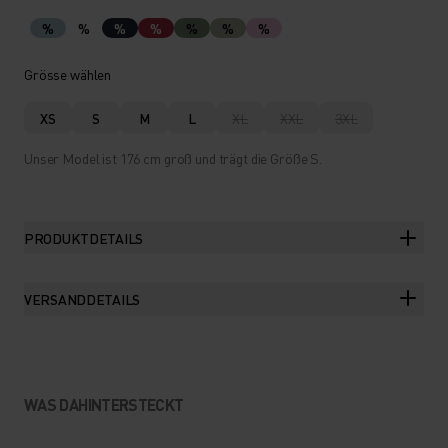
%
%
%
%
%
%
%
Grösse wählen
XS
S
M
L
XL
XXL
3XL
Unser Model ist 176 cm groß und trägt die Größe S.
PRODUKTDETAILS
VERSANDDETAILS
WAS DAHINTERSTECKT