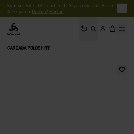
Summer Sale | Jetzt noch mehr Styles reduziert. Bis zu
40% sparen.
Damen
|
Herren
Wonach suchst du?
Odlo
CARDADA POLOSHIRT