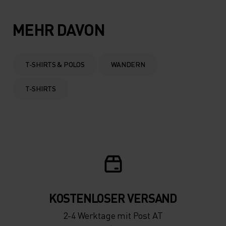
5°
5°
MEHR DAVON
0°
0°
T-SHIRTS & POLOS
WANDERN
-5°
-5°
T-SHIRTS
-10°
-10°
-15°
-15°
-20°
-20°
KOSTENLOSER VERSAND
-25°
-25°
2-4 Werktage mit Post AT