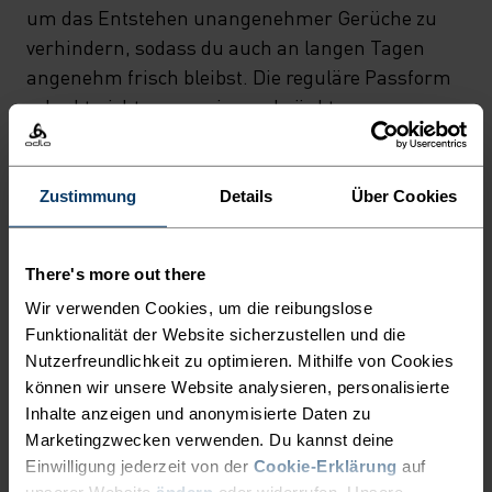
SORGT. NACHHALTIGE
um das Entstehen unangenehmer Gerüche zu
ZEROSCENT TECHNOLOGIE
verhindern, sodass du auch an langen Tagen
NUTZT DIE ANTIBAKTERIELLE
angenehm frisch bleibst. Die reguläre Passform
erlaubt nicht nur uneingeschränkte
WIRKUNG NATÜRLICHER
Bewegungsfreiheit, sondern sitzt auch so
SILBERIONEN, UM DAS
vorteilhaft, dass sich das Shirt beim Sport ebenso
ENTSTEHEN UNANGENEHMER
schick tragen lässt wie in der Freizeit. Ob
Zustimmung
Details
Über Cookies
GERÜCHE ZU VERHINDERN,
Stadtbummel, Golfen oder Wandern - mit dem
Cardada Poloshirt von Odlo kannst du dich immer
SODASS DU AUCH AN LANGEN
There's more out there
auf hervorragende Funktion und angenehmen
TAGEN ANGENEHM FRISCH
Wir verwenden Cookies, um die reibungslose
Tragekomfort verlassen!
BLEIBST. DIE REGULÄRE
Funktionalität der Website sicherzustellen und die
Nutzerfreundlichkeit zu optimieren. Mithilfe von Cookies
PASSFORM ERLAUBT NICHT
können wir unsere Website analysieren, personalisierte
NUR UNEINGESCHRÄNKTE
Inhalte anzeigen und anonymisierte Daten zu
EIN MULTITALENT BEI DEM
Marketingzwecken verwenden. Du kannst deine
BEWEGUNGSFREIHEIT,
ALLES STIMMT
Einwilligung jederzeit von der
Cookie-Erklärung
auf