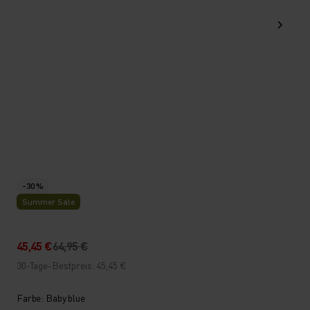
-30 %
Summer Sale
45,45 €
64,95 €
30-Tage-Bestpreis: 45,45 €
Farbe: Baby blue