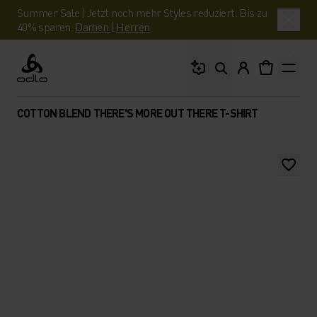
Summer Sale | Jetzt noch mehr Styles reduziert. Bis zu
40% sparen.
Damen
|
Herren
Wonach suchst du?
Odlo
COTTON BLEND THERE'S MORE OUT THERE T-SHIRT