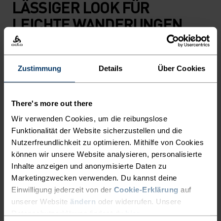
LÄSSIGER LOOK FÜR
LEICHTE WANDERUNGEN
UND TAGE IN DER NATUR.
Zustimmung
Details
Über Cookies
Dieses T‑Shirt ist dein bequemer Begleiter, wenn
du es draussen entspannt angehen lässt. Es
besteht zur einen Hälfte aus Baumwolle, zur
There's more out there
anderen aus Polyester und vereint die Vorteile
Wir verwenden Cookies, um die reibungslose
beider Fasern in einem pflegeleichten,
Funktionalität der Website sicherzustellen und die
atmungsaktiven Mischgewebe – ideal für den
Nutzerfreundlichkeit zu optimieren. Mithilfe von Cookies
Alltag und Outdoor-Ausflüge. Der „There’s More
können wir unsere Website analysieren, personalisierte
Out There“-Print an Vorder- und Rückseite
Inhalte anzeigen und anonymisierte Daten zu
komplettiert das Design und erinnert daran, dass
Marketingzwecken verwenden. Du kannst deine
Einwilligung jederzeit von der
Cookie-Erklärung
auf
das Abenteuer überall wartet. Kühlender
unserer Website
ändern
oder widerrufen. Unsere
Komfort für alle, die gern unbeschwert auf
Datenschutzerklärung findest du
hier
.
Entdeckungsreise gehen.