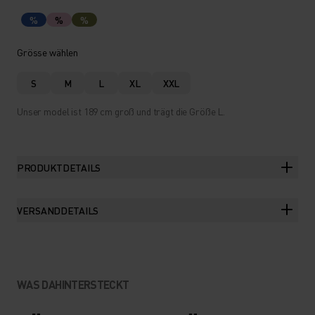
%
%
%
Grösse wählen
S
M
L
XL
XXL
Unser model ist 189 cm groß und trägt die Größe L.
PRODUKTDETAILS
VERSANDDETAILS
WAS DAHINTERSTECKT