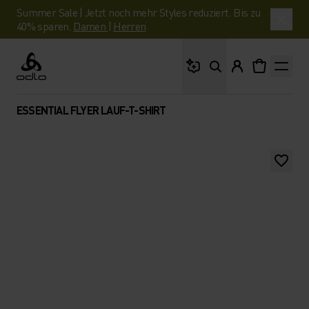
Summer Sale | Jetzt noch mehr Styles reduziert. Bis zu
40% sparen.
Damen
|
Herren
Wonach suchst du?
Odlo
ESSENTIAL FLYER LAUF-T-SHIRT