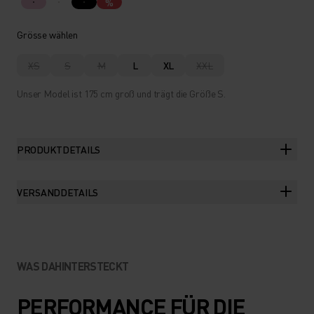
%
Grösse wählen
XS
S
M
L
XL
XXL
Unser Model ist 175 cm groß und trägt die Größe S.
PRODUKTDETAILS
VERSANDDETAILS
WAS DAHINTERSTECKT
PERFORMANCE FÜR DIE