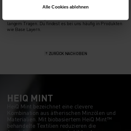
feuchtigkeitsableitenden und schnelltrocknenden
Alle Cookies ablehnen
Eigenschaften. Das Material ist form-, knitter- und
schrumpfbeständig und behält seine Farbe auch nach
langem Tragen. Du findest es bei uns häufig in Produkten
wie Base Layern.
ZURÜCK NACH OBEN
HEIQ MINT
HeiQ Mint bezeichnet eine clevere
Kombination aus ätherischen Minzölen und
Materialien. Mit biobasiertem HeiQ Mint™
behandelte Textilien reduzieren die