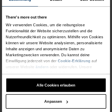
Schnell trocken, unglaublich leicht: Performance-
Laufbekleidung, die alle anderen hinter sich lässt.
There's more out there
Wir verwenden Cookies, um die reibungslose
Funktionalität der Website sicherzustellen und die
Nutzerfreundlichkeit zu optimieren. Mithilfe von Cookies
AKTIVITÄTSNIVEAU
können wir unsere Website analysieren, personalisierte
Inhalte anzeigen und anonymisierte Daten zu
NIEDRIG
MODERAT
HOCH
Marketingzwecken verwenden. Du kannst deine
Einwilligung jederzeit von der
Cookie-Erklärung
auf
unserer Website
ändern
oder widerrufen. Unsere
AKTIVITÄTSART
Datenschutzerklärung findest du
hier
.
ALLES HOCHINTENSIVE AKTIVITÄTEN
Running
Alle Cookies erlauben
Anpassen
MATERIALEIGENSCHAFTEN
POLYESTER
Polyester ist eine strapazierfähige Kunstfaser mit