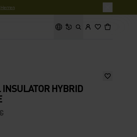
|
Herren
Wonach suchst du?
 INSULATOR HYBRID
E
 €