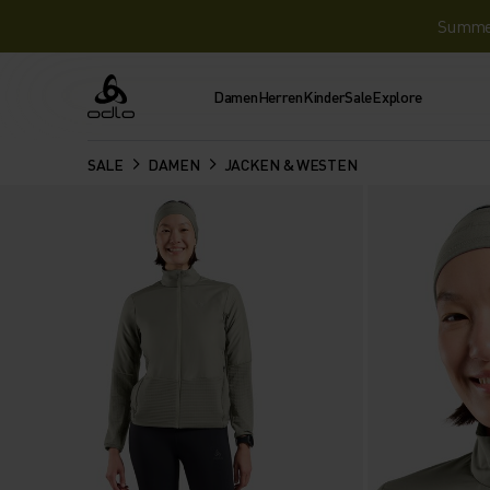
Summer 
Damen
Herren
Kinder
Sale
Explore
Odlo
SALE
DAMEN
JACKEN & WESTEN