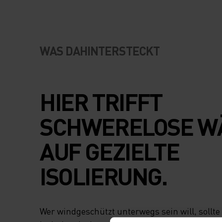
WAS DAHINTERSTECKT
HIER TRIFFT
SCHWERELOSE W
AUF GEZIELTE
ISOLIERUNG.
Wer windgeschützt unterwegs sein will, sollte