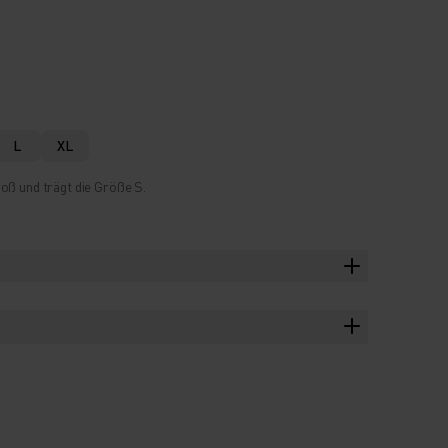
L
XL
oß und trägt die Größe S.