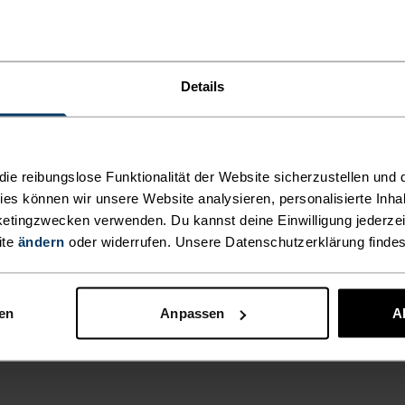
neuen
nd mit
enau an den
erg-Isolierung aus
Details
ässig ein, ohne
ren: Diese Jacke
siger Outdoor-
zwei praktische
e reibungslose Funktionalität der Website sicherzustellen und d
tails, damit du
kies können wir unsere Website analysieren, personalisierte Inha
etingzwecken verwenden. Du kannst deine Einwilligung jederzei
bar bist. Ein
ite
ändern
oder widerrufen. Unsere Datenschutzerklärung finde
edlichsten
nen
Anpassen
A