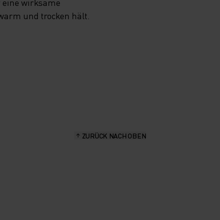
r eine wirksame
 warm und trocken hält.
ZURÜCK NACH OBEN