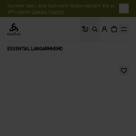
Summer Sale | Jetzt noch mehr Styles reduziert. Bis zu
40% sparen.
Damen
|
Herren
Wonach suchst du?
Odlo
ESSENTIAL LANGARMHEMD