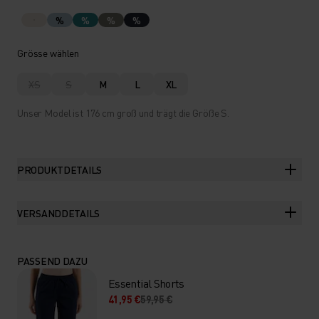
%
%
%
%
Grösse wählen
XS
S
M
L
XL
Unser Model ist 176 cm groß und trägt die Größe S.
PRODUKTDETAILS
VERSANDDETAILS
PASSEND DAZU
Essential Shorts
41,95 €
59,95 €