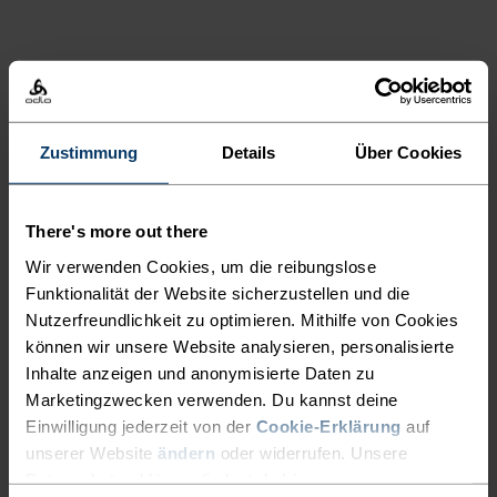
AKTIVITÄTSART
ALLES MODERATE AKTIVITÄTEN
Wandern
Zustimmung
Details
Über Cookies
MATERIALEIGENSCHAFTEN
POLYESTER
There's more out there
Polyester ist eine strapazierfähige Kunstfaser mit
Wir verwenden Cookies, um die reibungslose
feuchtigkeitsableitenden und schnelltrocknenden
Eigenschaften. Das Material ist form-, knitter- und
Funktionalität der Website sicherzustellen und die
schrumpfbeständig und behält seine Farbe auch nach
Nutzerfreundlichkeit zu optimieren. Mithilfe von Cookies
langem Tragen. Du findest es bei uns häufig in Produkten
können wir unsere Website analysieren, personalisierte
wie Base Layern.
Inhalte anzeigen und anonymisierte Daten zu
Marketingzwecken verwenden. Du kannst deine
Einwilligung jederzeit von der
Cookie-Erklärung
auf
TEMPERATUR-KONTROLL-SYSTEM
unserer Website
ändern
oder widerrufen. Unsere
Datenschutzerklärung findest du
hier
.