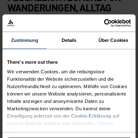
WANDERUNGEN, ALLTAG
UND MEHR.
In dieser Windjacke mit Kapuze bist du auf alle
Zustimmung
Details
Über Cookies
Eventualitäten vorbereitet. Das Design orientiert
sich am klassischen Anorak und besteht
vollständig aus recyceltem Ripstop-Gewebe, das
There's more out there
dicht hält, wenn der Wind auffrischt. Ein
Wir verwenden Cookies, um die reibungslose
durchgehender 2‑Wege-Reissverschluss und der
Funktionalität der Website sicherzustellen und die
Nutzerfreundlichkeit zu optimieren. Mithilfe von Cookies
verstellbare Saum lassen dich Belüftung und
können wir unsere Website analysieren, personalisierte
Passform individuell regulieren. Handy,
Inhalte anzeigen und anonymisierte Daten zu
Bankkarten und Schlüssel finden in den
Marketingzwecken verwenden. Du kannst deine
Seitentaschen Platz. Und wenn du sie mal nicht
Einwilligung jederzeit von der
Cookie-Erklärung
auf
brauchst, lässt sich die Jacke als kompaktes
unserer Website
ändern
oder widerrufen. Unsere
Leichtgewicht ganz einfach in der Vordertasche
Datenschutzerklärung findest du
hier
.
verstauen – ideal, um sie in Rucksack oder