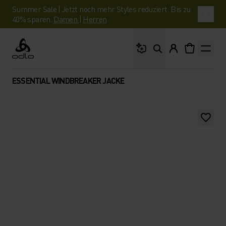
Summer Sale | Jetzt noch mehr Styles reduziert. Bis zu
40% sparen.
Damen
|
Herren
Wonach suchst du?
Odlo
ESSENTIAL WINDBREAKER JACKE