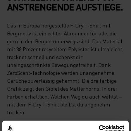
ANSTRENGENDE AUFSTIEGE.
Das in Europa hergestellte F-Dry T-Shirt mit
Bergmotiv ist ein echter Allrounder für alle, die
gern in den Bergen unterwegs sind. Das Material
mit 88 Prozent recyceltem Polyester ist ultraleicht,
trocknet schnell und schenkt dir
uneingeschränkte Bewegungsfreiheit. Dank
ZeroScent-Technologie werden unangenehme
Gerüche zuverlässig gehemmt. Die dreifarbige
Grafik zeigt den Gipfel des Matterhorns. In drei
Farben erhältlich. Welchen Weg du auch wählst –
mit dem F-Dry T-Shirt bleibst du angenehm
trocken.