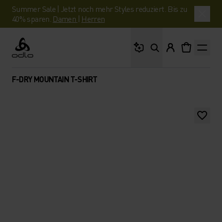
Summer Sale | Jetzt noch mehr Styles reduziert. Bis zu
40% sparen.
Damen
|
Herren
Wonach suchst du?
Odlo
F-DRY MOUNTAIN T-SHIRT