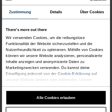
EIN MULTITALENT BEI DEM
Zustimmung
Details
Über Cookies
ALLES STIMMT
There's more out there
Vielseitiger Komfort für jeden Schritt auf deiner
Wir verwenden Cookies, um die reibungslose
Wanderung.
Funktionalität der Website sicherzustellen und die
Nutzerfreundlichkeit zu optimieren. Mithilfe von Cookies
können wir unsere Website analysieren, personalisierte
Inhalte anzeigen und anonymisierte Daten zu
AKTIVITÄTSNIVEAU
Marketingzwecken verwenden. Du kannst deine
Einwilligung jederzeit von der
Cookie-Erklärung
auf
NIEDRIG
MODERAT
HOCH
unserer Website
ändern
oder widerrufen. Unsere
Datenschutzerklärung findest du
hier
.
AKTIVITÄTSART
Alle Cookies erlauben
ALLES MODERATE AKTIVITÄTEN
Wandern