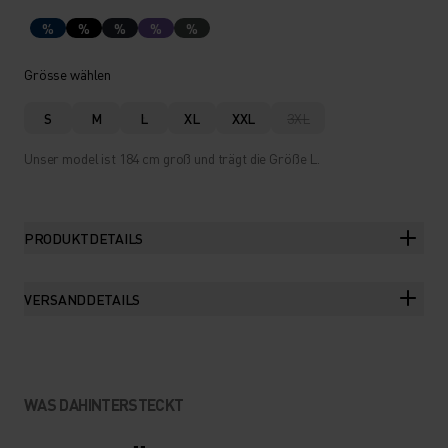
%
%
%
%
%
Grösse wählen
S
M
L
XL
XXL
3XL
Unser model ist 184 cm groß und trägt die Größe L.
PRODUKTDETAILS
VERSANDDETAILS
WAS DAHINTERSTECKT