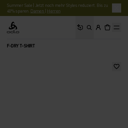
Summer Sale | Jetzt noch mehr Styles reduziert. Bis zu
40% sparen.
Damen
|
Herren
Wonach suchst du?
Odlo
F-DRY T-SHIRT