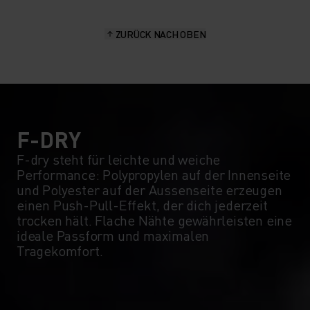
15°
15°
ZURÜCK NACH OBEN
10°
10°
5°
5°
0°
0°
F-DRY
F-dry steht für leichte und weiche
Performance: Polypropylen auf der Innenseite
-5°
-5°
und Polyester auf der Aussenseite erzeugen
einen Push-Pull-Effekt, der dich jederzeit
trocken hält. Flache Nähte gewährleisten eine
-10°
-10°
ideale Passform und maximalen
Tragekomfort.
-15°
-15°