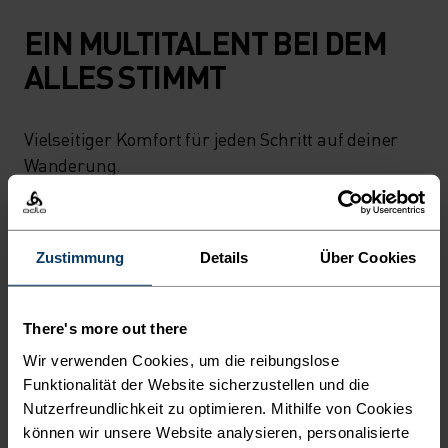
EIN MULTITALENT BEI DEM
ALLES STIMMT
Vielseitiger Komfort für jeden Schritt auf deiner
Wanderung.
AKTIVITÄTSNIVEAU
Zustimmung
Details
Über Cookies
NIEDRIG
MODERAT
HOCH
There's more out there
Wir verwenden Cookies, um die reibungslose
Funktionalität der Website sicherzustellen und die
AKTIVITÄTSART
ALLES MODERATE AKTIVITÄTEN
Nutzerfreundlichkeit zu optimieren. Mithilfe von Cookies
Wandern - Training - Casual Comfort
können wir unsere Website analysieren, personalisierte