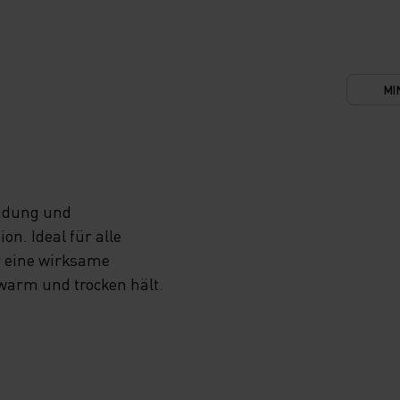
MI
eidung und
n. Ideal für alle
r eine wirksame
 warm und trocken hält.