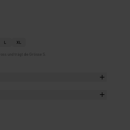
L
XL
oss und trägt die Grösse S.