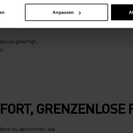
Funktion und
wird in Odlos
nen
Anpassen
A
t. Die ideale
iergänge oder
erial gefertigt,
t.
FORT, GRENZENLOSE 
 denn du bestimmst, wie