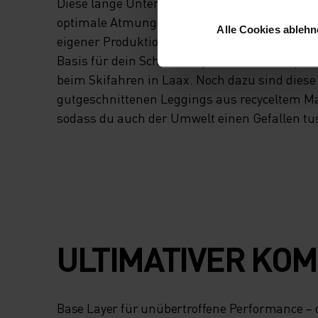
Diese lange Unterhose ist ganz auf effektive 
optimale Atmungsaktivität ausgerichtet, und 
Alle Cookies ableh
eigener Produktionsstätte in Europa hergestell
Basis für dein Schichtensystem für Waldspaz
beim Skifahren in Laax. Noch dazu sind diese
gutgeschnittenen Leggings aus recyceltem Mat
sodass du auch der Umwelt einen Gefallen tus
ULTIMATIVER KOM
Base Layer für unübertroffene Performance –