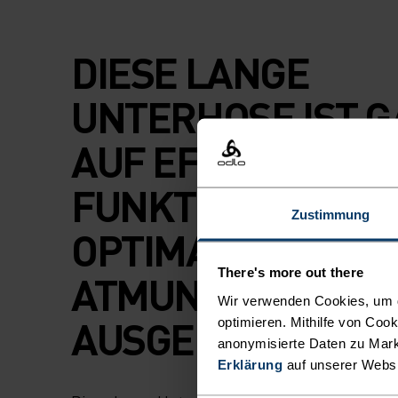
DIESE LANGE
UNTERHOSE IST 
AUF EFFEKTIVE
FUNKTION UND
Zustimmung
OPTIMALE
There's more out there
ATMUNGSAKTIVIT
Wir verwenden Cookies, um di
AUSGERICHTET
optimieren. Mithilfe von Coo
anonymisierte Daten zu Mark
Erklärung
auf unserer Webs