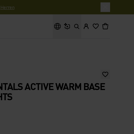
|
Herren
Wonach suchst du?
TALS ACTIVE WARM BASE
HTS