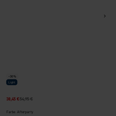
-30 %
Light
38,45 €
54,95 €
Farbe: Afterparty