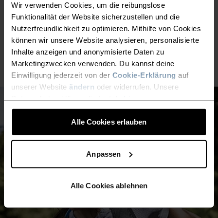
25°
25°
Wir verwenden Cookies, um die reibungslose
Funktionalität der Website sicherzustellen und die
Nutzerfreundlichkeit zu optimieren. Mithilfe von Cookies
20°
20°
können wir unsere Website analysieren, personalisierte
Inhalte anzeigen und anonymisierte Daten zu
15°
15°
Marketingzwecken verwenden. Du kannst deine
Einwilligung jederzeit von der
Cookie-Erklärung
auf
unserer Website
ändern
oder widerrufen. Unsere
10°
10°
Datenschutzerklärung findest du
hier
.
Alle Cookies erlauben
5°
5°
Anpassen
0°
0°
Alle Cookies ablehnen
-5°
-5°