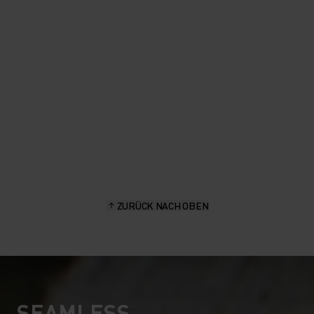
als Base Layer darunterziehe,
wenn es kühler ist.
Aita Gasparin - Markenbotschafterin, Schweizer Biathletin
ZURÜCK NACH OBEN
SEAMLESS