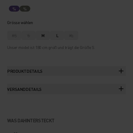
%
%
Grösse wählen
XS
S
M
L
XL
Unser model ist 180 cm groß und trägt die Größe S.
PRODUKTDETAILS
VERSANDDETAILS
WAS DAHINTERSTECKT