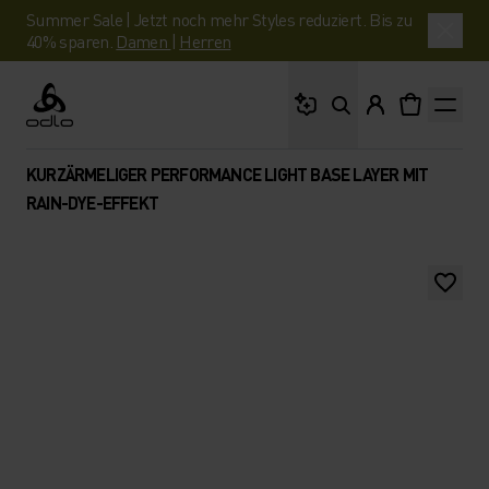
Summer Sale | Jetzt noch mehr Styles reduziert. Bis zu
40% sparen.
Damen
|
Herren
Wonach suchst du?
Odlo
KURZÄRMELIGER PERFORMANCE LIGHT BASE LAYER MIT
RAIN-DYE-EFFEKT