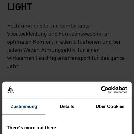
LIGHT
Hochfunktionelle und komfortable
Sportbekleidung und Funktionswäsche für
optimalen Komfort in allen Situationen und bei
jedem Wetter. Atmungsaktiv, für einen
wirksamen Feuchtigkeitstransport für das ganze
Jahr.
MINIMUM
KOMFORTZONE
MAXIMUM
Zustimmung
Details
Über Cookies
30°
30°
There's more out there