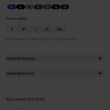
%
%
%
%
%
%
%
Grösse wählen
S
M
L
XL
XXL
Unser model ist 184 cm groß und trägt die Größe L.
PRODUKTDETAILS
VERSANDDETAILS
WAS DAHINTERSTECKT