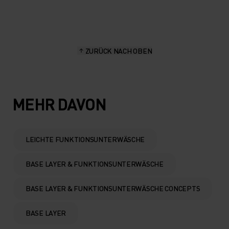
20°
20°
15°
15°
ZURÜCK NACH OBEN
10°
10°
5°
5°
MEHR DAVON
0°
0°
LEICHTE FUNKTIONSUNTERWÄSCHE
-5°
-5°
BASE LAYER & FUNKTIONSUNTERWÄSCHE
-10°
-10°
BASE LAYER & FUNKTIONSUNTERWÄSCHE CONCEPTS
BASE LAYER