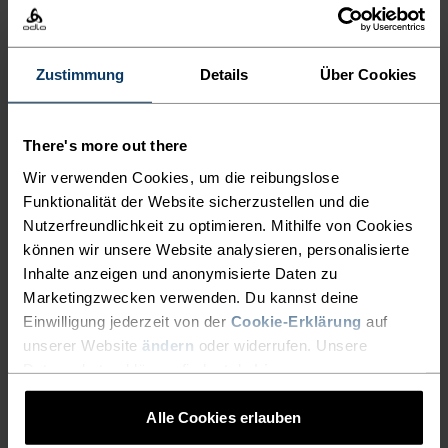
Merinotop aus unserer Kollektion ist immer die
richtige Wahl. Natürlicher Komfort für deine
nächsten Abenteuer im Freien.
Zustimmung
Details
Über Cookies
There's more out there
ULTIMATIVER KOMFORT,
Wir verwenden Cookies, um die reibungslose
GRENZENLOSE
Funktionalität der Website sicherzustellen und die
Nutzerfreundlichkeit zu optimieren. Mithilfe von Cookies
FUNKTIONALITÄT.
können wir unsere Website analysieren, personalisierte
Inhalte anzeigen und anonymisierte Daten zu
Marketingzwecken verwenden. Du kannst deine
Base Layer für unübertroffene Performance –
Einwilligung jederzeit von der
Cookie-Erklärung
auf
denn du bestimmst, wie dein Tag aussieht.
unserer Website
ändern
oder widerrufen. Unsere
Datenschutzerklärung findest du
hier
.
Alle Cookies erlauben
AKTIVITÄTSNIVEAU