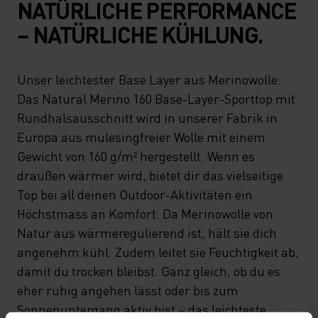
NATÜRLICHE PERFORMANCE
– NATÜRLICHE KÜHLUNG.
Unser leichtester Base Layer aus Merinowolle:
Das Natural Merino 160 Base-Layer-Sporttop mit
Rundhalsausschnitt wird in unserer Fabrik in
Europa aus mulesingfreier Wolle mit einem
Gewicht von 160 g/m² hergestellt. Wenn es
draußen wärmer wird, bietet dir das vielseitige
Top bei all deinen Outdoor-Aktivitäten ein
Höchstmass an Komfort. Da Merinowolle von
Natur aus wärmeregulierend ist, hält sie dich
angenehm kühl. Zudem leitet sie Feuchtigkeit ab,
damit du trocken bleibst. Ganz gleich, ob du es
eher ruhig angehen lässt oder bis zum
Sonnenuntergang aktiv bist – das leichteste