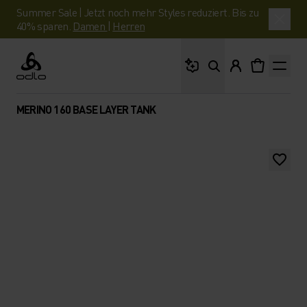
Summer Sale | Jetzt noch mehr Styles reduziert. Bis zu
40% sparen.
Damen
|
Herren
Wonach suchst du?
Odlo
MERINO 160 BASE LAYER TANK