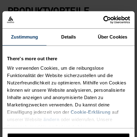
PRODUKTVORTEILE
10°
10°
5°
5°
Zustimmung
Details
Über Cookies
0°
0°
There's more out there
-5°
-5°
Wir verwenden Cookies, um die reibungslose
Funktionalität der Website sicherzustellen und die
Nutzerfreundlichkeit zu optimieren. Mithilfe von Cookies
-10°
-10°
können wir unsere Website analysieren, personalisierte
Inhalte anzeigen und anonymisierte Daten zu
Marketingzwecken verwenden. Du kannst deine
-15°
-15°
Einwilligung jederzeit von der
Cookie-Erklärung
auf
unserer Website
ändern
oder widerrufen. Unsere
-20°
-20°
Datenschutzerklärung findest du
hier
.