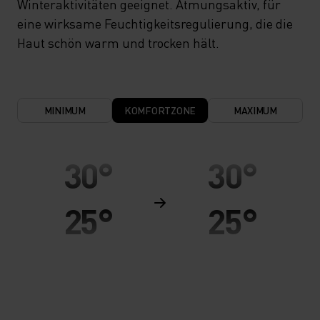
Winteraktivitäten geeignet. Atmungsaktiv, für
eine wirksame Feuchtigkeitsregulierung, die die
Haut schön warm und trocken hält.
MINIMUM
KOMFORTZONE
MAXIMUM
30°
30°
25°
25°
20°
20°
15°
15°