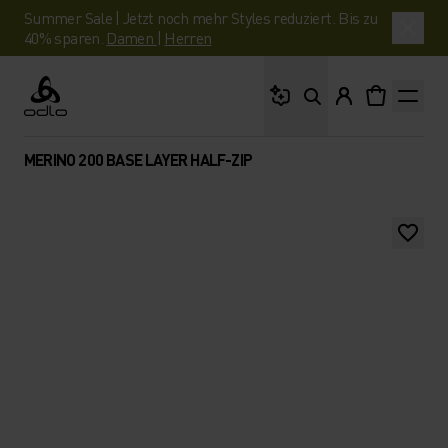
Summer Sale | Jetzt noch mehr Styles reduziert. Bis zu
40% sparen.
Damen
|
Herren
Wonach suchst du?
Odlo
MERINO 200 BASE LAYER HALF-ZIP