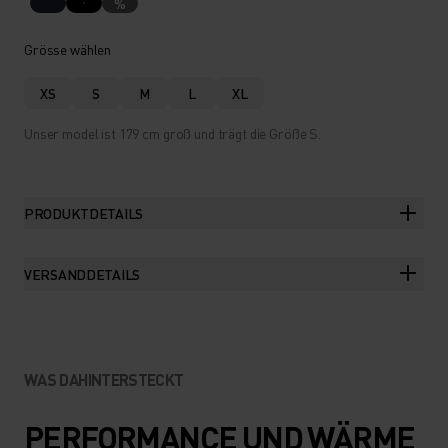
%
Grösse wählen
XS
S
M
L
XL
Unser model ist 179 cm groß und trägt die Größe S.
PRODUKTDETAILS
VERSANDDETAILS
WAS DAHINTERSTECKT
PERFORMANCE UND WÄRME