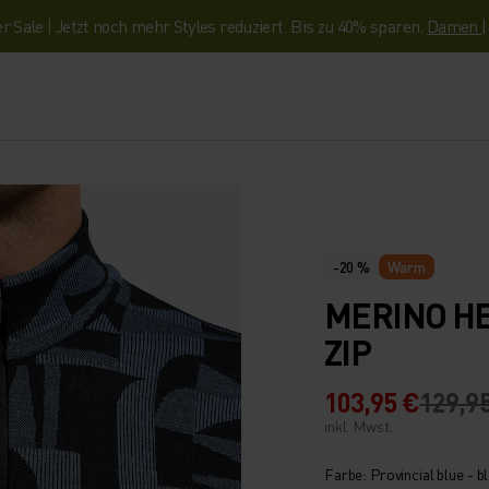
Sale | Jetzt noch mehr Styles reduziert. Bis zu 40% sparen.
Damen
-20 %
Warm
MERINO HE
ZIP
103,95 €
129,9
inkl. Mwst.
Farbe: Provincial blue - b