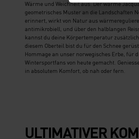
Wärme und Weichheit aus. Der warme Jacquar
geometrisches Muster an die Landschaften 
erinnert, wirkt von Natur aus wärmeregulier
antimikrobiell, und über den halblangen Reis
kannst du deine Körpertemperatur zusätzlich 
diesem Oberteil bist du für den Schnee gerüst
Hommage an unser norwegisches Erbe, für d
Wintersportfans von heute gemacht. Geniess
in absolutem Komfort, ob nah oder fern.
ULTIMATIVER KOM