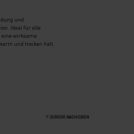
eidung und
n. Ideal für alle
r eine wirksame
 warm und trocken hält.
ZURÜCK NACH OBEN