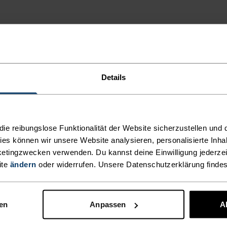
ND
Details
EREN
RZELN
e reibungslose Funktionalität der Website sicherzustellen und d
kies können wir unsere Website analysieren, personalisierte Inha
etingzwecken verwenden. Du kannst deine Einwilligung jederzei
ite
ändern
oder widerrufen. Unsere Datenschutzerklärung finde
 mit
n Europa aus
en Quellen
nen
Anpassen
A
ussergewöhnliche