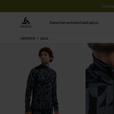
Summer 
Damen
Herren
Kinder
Sale
Explore
Odlo
HERREN
SALE