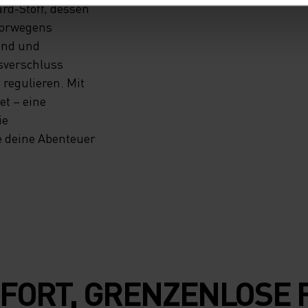
d-Stoff, dessen
Norwegens
end und
sverschluss
regulieren. Mit
et – eine
ie
e deine Abenteuer
FORT, GRENZENLOSE 