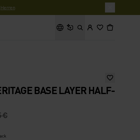
|
Herren
Wonach suchst du?
RITAGE BASE LAYER HALF-
5 €
lack