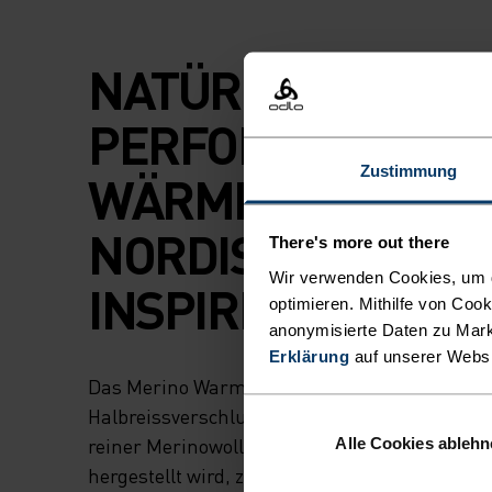
NATÜRLICHE
PERFORMANCE U
Zustimmung
WÄRME, VON UNS
NORDISCHEN WU
There's more out there
Wir verwenden Cookies, um di
INSPIRIERT.
optimieren. Mithilfe von Coo
anonymisierte Daten zu Mark
Erklärung
auf unserer Webs
Das Merino Warm Jacquard Base-Layer-Shirt
Halbreissverschluss, das in unserer Fabrik i
reiner Merinowolle aus ethisch unbedenklich
Alle Cookies ableh
hergestellt wird, zeichnet sich durch seine a