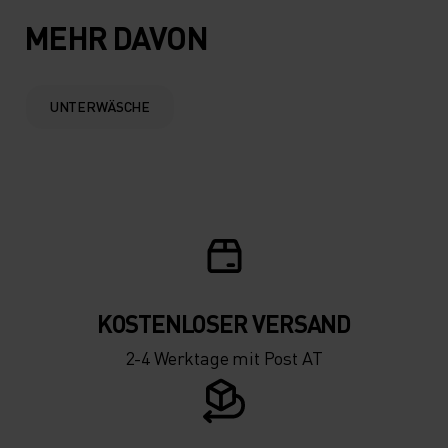
5°
5°
MEHR DAVON
0°
0°
UNTERWÄSCHE
-5°
-5°
-10°
-10°
-15°
-15°
KOSTENLOSER VERSAND
-20°
-20°
2-4 Werktage mit Post AT
-25°
-25°