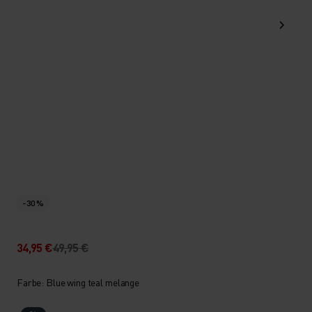
-30 %
34,95 €
49,95 €
Farbe: Blue wing teal melange