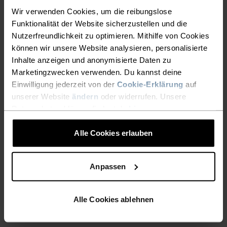
voller Elan in den Tag zu starten. Das
Wir verwenden Cookies, um die reibungslose
hochentwickelte Material wirkt nicht nur von
Funktionalität der Website sicherzustellen und die
Natur aus wärmeregulierend, sondern auch
Nutzerfreundlichkeit zu optimieren. Mithilfe von Cookies
antimikrobiell – es hemmt Bakterien und
können wir unsere Website analysieren, personalisierte
unangenehme Gerüche, wenn du schwitzt. Du
Inhalte anzeigen und anonymisierte Daten zu
wirst diese bequeme und vielseitige Panty aus
Marketingzwecken verwenden. Du kannst deine
Naturfasern lieben.
Einwilligung jederzeit von der
Cookie-Erklärung
auf
unserer Website
ändern
oder widerrufen. Unsere
Datenschutzerklärung findest du
hier
.
AKTIVITÄTSNIVEAU
Alle Cookies erlauben
NIEDRIG
MODERAT
HOCH
Anpassen
AKTIVITÄTSART
Alle Cookies ablehnen
ALLES MODERATE AKTIVITÄTEN
Wandern