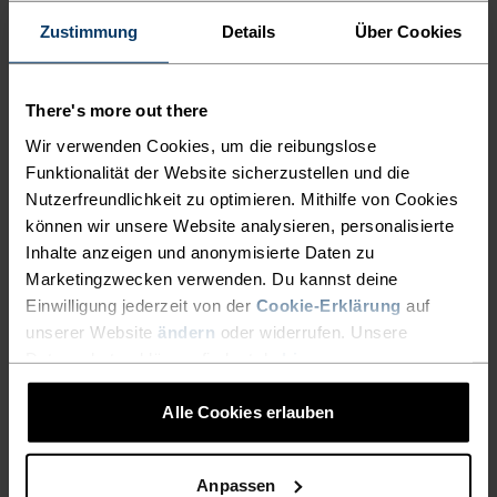
AKTIVITÄTSNIVEAU
Zustimmung
Details
Über Cookies
NIEDRIG
MODERAT
HOCH
There's more out there
Wir verwenden Cookies, um die reibungslose
AKTIVITÄTSART
Funktionalität der Website sicherzustellen und die
ALLES HOCHINTENSIVE AKTIVITÄTEN
Nutzerfreundlichkeit zu optimieren. Mithilfe von Cookies
Radsport - Running
können wir unsere Website analysieren, personalisierte
Inhalte anzeigen und anonymisierte Daten zu
Marketingzwecken verwenden. Du kannst deine
MATERIALEIGENSCHAFTEN
Einwilligung jederzeit von der
Cookie-Erklärung
auf
SYNTHETISCH
MERINO
unserer Website
ändern
oder widerrufen. Unsere
Synthetisch - fühlt sich wie eine zweite Haut an - dehnbar,
Datenschutzerklärung findest du
hier
.
aussergewöhnlich leicht, exzellenter
Feuchtigkeitstransport, hilft bei der
Körpertemperaturregulierung, trocknet schnelle und
Alle Cookies erlauben
hält viele Jahre.
Anpassen