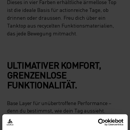
Dieses in vier Farben erhältliche ärmellose Top
ist die ideale Basis für actionreiche Tage, ob
drinnen oder draussen. Freu dich über ein
Tanktop aus recycelten Funktionsmaterialien,
das jede Bewegung mitmacht.
ULTIMATIVER KOMFORT,
GRENZENLOSE
FUNKTIONALITÄT.
Base Layer für unübertroffene Performance –
denn du bestimmst, wie dein Tag aussieht.