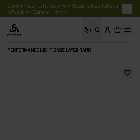
Summer Sale | Jetzt noch mehr Styles reduziert. Bis zu
40% sparen.
Damen
|
Herren
Wonach suchst du?
Odlo
PERFORMANCE LIGHT BASE LAYER TANK