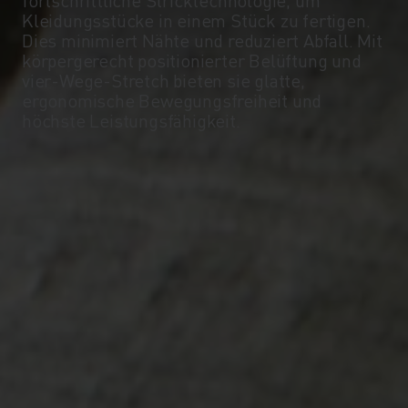
-5°
-5°
Kleidungsstücke in einem Stück zu fertigen.
Dies minimiert Nähte und reduziert Abfall. Mit
körpergerecht positionierter Belüftung und
-10°
-10°
vier-Wege-Stretch bieten sie glatte,
ergonomische Bewegungsfreiheit und
höchste Leistungsfähigkeit.
-15°
-15°
-20°
-20°
-25°
-25°
-30°
-30°