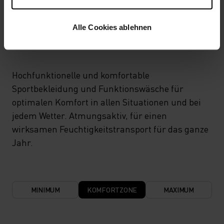
TEMPERATUR-KONTROLL-SYSTEM
Alle Cookies ablehnen
LIGHT
Hochfunktionelle und komfortable
Sportbekleidung und Funktionswäsche für
optimalen Komfort in allen Situationen und bei
jedem Wetter. Atmungsaktiv, für einen
wirksamen Feuchtigkeitstransport für das ganze
Jahr.
MINIMUM
KOMFORTZONE
MAXIMUM