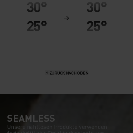
30°
30°
25°
25°
20°
20°
15°
15°
ZURÜCK NACH OBEN
10°
10°
5°
5°
0°
0°
SEAMLESS
Unsere nahtlosen Produkte verwenden
fortschrittliche Stricktechnologie, um