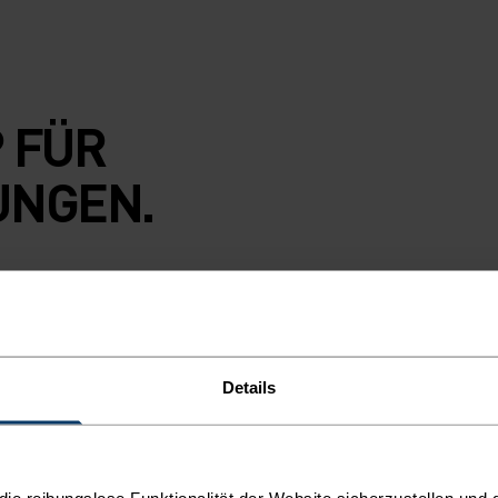
 FÜR
UNGEN.
t dieser
 anhaben. An der
lässigen UV-
Mesh-Einsätze
Details
er sammelst. Der
s dem Gesicht und
passgenauen Sitz.
dank
e reibungslose Funktionalität der Website sicherzustellen und d