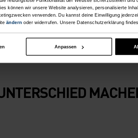
det wird das
kies können wir unsere Website analysieren, personalisierte Inha
ping“-Print.
etingzwecken verwenden. Du kannst deine Einwilligung jederzei
nenschutz bei
ite
ändern
oder widerrufen. Unsere Datenschutzerklärung finde
nen
Anpassen
A
N UNTERSCHIED MACHE