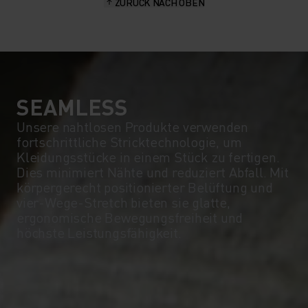
ZURÜCK NACH OBEN
10°
10°
5°
5°
0°
0°
SEAMLESS
Unsere nahtlosen Produkte verwenden
fortschrittliche Stricktechnologie, um
-5°
-5°
Kleidungsstücke in einem Stück zu fertigen.
Dies minimiert Nähte und reduziert Abfall. Mit
körpergerecht positionierter Belüftung und
-10°
-10°
vier-Wege-Stretch bieten sie glatte,
ergonomische Bewegungsfreiheit und
höchste Leistungsfähigkeit.
-15°
-15°
-20°
-20°