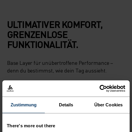
ULTIMATIVER KOMFORT,
GRENZENLOSE
FUNKTIONALITÄT.
Base Layer für unübertroffene Performance –
denn du bestimmst, wie dein Tag aussieht.
AKTIVITÄTSNIVEAU
Zustimmung
Details
Über Cookies
NIEDRIG
MODERAT
HOCH
There's more out there