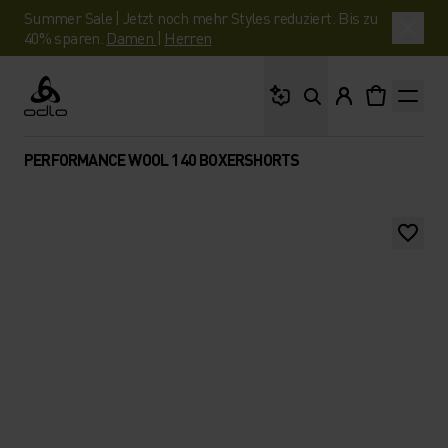
Summer Sale | Jetzt noch mehr Styles reduziert. Bis zu
40% sparen.
Damen
|
Herren
Wonach suchst du?
Odlo
PERFORMANCE WOOL 140 BOXERSHORTS