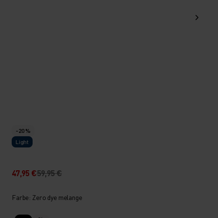
-20 %
Light
47,95 €
59,95 €
Farbe: Zero dye melange