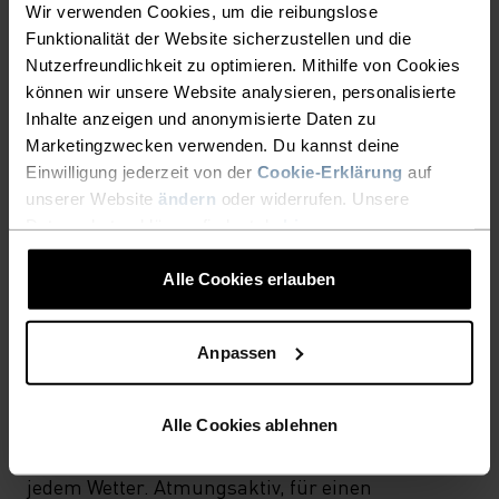
Wir verwenden Cookies, um die reibungslose
AKTIVITÄTSART
ALLES HOCHINTENSIVE AKTIVITÄTEN
Funktionalität der Website sicherzustellen und die
Wandern
Nutzerfreundlichkeit zu optimieren. Mithilfe von Cookies
können wir unsere Website analysieren, personalisierte
Inhalte anzeigen und anonymisierte Daten zu
Marketingzwecken verwenden. Du kannst deine
MATERIALEIGENSCHAFTEN
SYNTHETISCH
MERINO
Einwilligung jederzeit von der
Cookie-Erklärung
auf
unserer Website
ändern
oder widerrufen. Unsere
Datenschutzerklärung findest du
hier
.
TEMPERATUR-KONTROLL-SYSTEM
Alle Cookies erlauben
LIGHT
Anpassen
Hochfunktionelle und komfortable
Sportbekleidung und Funktionswäsche für
Alle Cookies ablehnen
optimalen Komfort in allen Situationen und bei
jedem Wetter. Atmungsaktiv, für einen