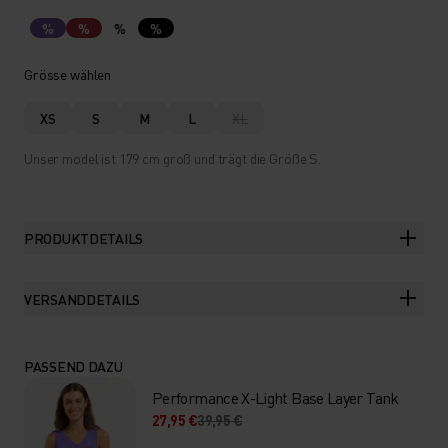
%
%
%
%
Grösse wählen
XS
S
M
L
XL
Unser model ist 179 cm groß und trägt die Größe S.
PRODUKTDETAILS
VERSANDDETAILS
PASSEND DAZU
Performance X-Light Base Layer Tank
27,95 €
39,95 €