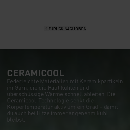
20°
20°
15°
15°
ZURÜCK NACH OBEN
10°
10°
5°
5°
0°
0°
CERAMICOOL
Federleichte Materialien mit Keramikpartikeln
im Garn, die die Haut kühlen und
-5°
-5°
überschüssige Wärme schnell ableiten. Die
Ceramicool-Technologie senkt die
Körpertemperatur aktiv um ein Grad – damit
-10°
-10°
du auch bei Hitze immer angenehm kühl
bleibst.