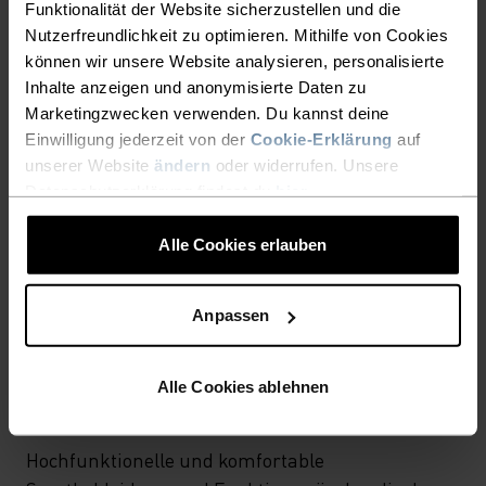
Wandern - Training - Running
Funktionalität der Website sicherzustellen und die
Nutzerfreundlichkeit zu optimieren. Mithilfe von Cookies
können wir unsere Website analysieren, personalisierte
Inhalte anzeigen und anonymisierte Daten zu
MATERIALEIGENSCHAFTEN
SYNTHETISCH
MERINO
Marketingzwecken verwenden. Du kannst deine
Synthetisch - fühlt sich wie eine zweite Haut an - dehnbar,
Einwilligung jederzeit von der
Cookie-Erklärung
auf
aussergewöhnlich leicht, exzellenter
unserer Website
ändern
oder widerrufen. Unsere
Feuchtigkeitstransport, hilft bei der
Datenschutzerklärung findest du
hier
.
Körpertemperaturregulierung, trocknet schnelle und
hält viele Jahre.
Alle Cookies erlauben
AKTIVE TEMPERATURREGULIERUNG FÜR EIN PERFEKTES
Anpassen
KÖRPERKLIMA
X-LIGHT
Alle Cookies ablehnen
Hochfunktionelle und komfortable