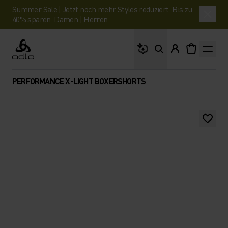
Summer Sale | Jetzt noch mehr Styles reduziert. Bis zu
40% sparen.
Damen
|
Herren
Wonach suchst du?
Odlo
PERFORMANCE X-LIGHT BOXERSHORTS