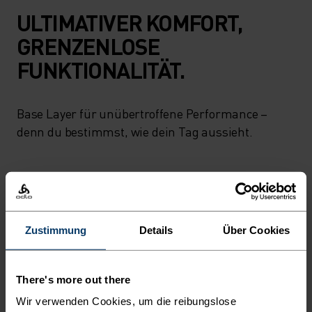
ULTIMATIVER KOMFORT,
GRENZENLOSE
FUNKTIONALITÄT.
Base Layer für unübertroffene Performance –
denn du bestimmst, wie dein Tag aussieht.
AKTIVITÄTSNIVEAU
NIEDRIG
MODERAT
HOCH
Zustimmung
Details
Über Cookies
There's more out there
AKTIVITÄTSART
ALLES HOCHINTENSIVE AKTIVITÄTEN
Wir verwenden Cookies, um die reibungslose