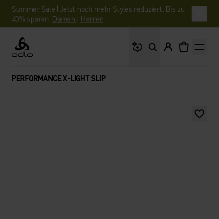
Summer Sale | Jetzt noch mehr Styles reduziert. Bis zu
40% sparen.
Damen
|
Herren
Wonach suchst du?
Odlo
PERFORMANCE X-LIGHT SLIP