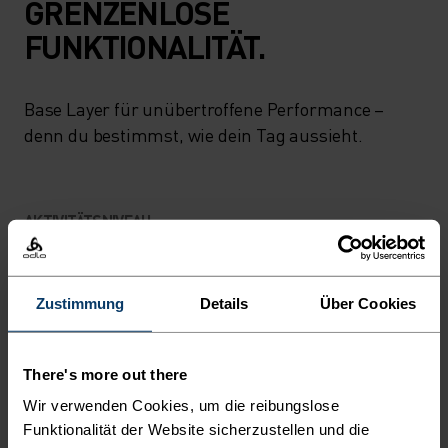
GRENZENLOSE
FUNKTIONALITÄT.
Base Layer für unübertroffene Performance –
denn du bestimmst, wie dein Tag aussieht.
AKTIVITÄTSNIVEAU
NIEDRIG
MODERAT
HOCH
Zustimmung
Details
Über Cookies
AKTIVITÄTSART
There's more out there
ALLES HOCHINTENSIVE AKTIVITÄTEN
Wandern - Training - Running
Wir verwenden Cookies, um die reibungslose
Funktionalität der Website sicherzustellen und die