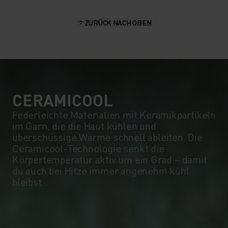
15°
15°
ZURÜCK NACH OBEN
10°
10°
5°
5°
0°
0°
CERAMICOOL
Federleichte Materialien mit Keramikpartikeln
im Garn, die die Haut kühlen und
-5°
-5°
überschüssige Wärme schnell ableiten. Die
Ceramicool-Technologie senkt die
Körpertemperatur aktiv um ein Grad – damit
-10°
-10°
du auch bei Hitze immer angenehm kühl
bleibst.
-15°
-15°