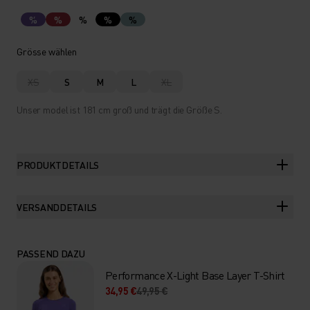
%
%
%
%
%
Grösse wählen
XS
S
M
L
XL
Unser model ist 181 cm groß und trägt die Größe S.
PRODUKTDETAILS
VERSANDDETAILS
PASSEND DAZU
Performance X-Light Base Layer T-Shirt
34,95 €
49,95 €