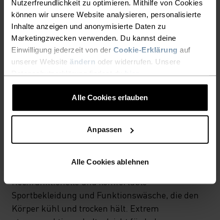
Nutzerfreundlichkeit zu optimieren. Mithilfe von Cookies
MATERIALEIGENSCHAFTEN
können wir unsere Website analysieren, personalisierte
SYNTHETISCH
MERINO
Inhalte anzeigen und anonymisierte Daten zu
Synthetisch - fühlt sich wie eine zweite Haut an - dehnbar,
Marketingzwecken verwenden. Du kannst deine
aussergewöhnlich leicht, exzellenter
Einwilligung jederzeit von der
Cookie-Erklärung
auf
Feuchtigkeitstransport, hilft bei der
Körpertemperaturregulierung, trocknet schnelle und
unserer Website
ändern
oder widerrufen. Unsere
hält viele Jahre.
Datenschutzerklärung findest du
hier
.
Alle Cookies erlauben
AKTIVE TEMPERATURREGULIERUNG FÜR EIN PERFEKTES
KÖRPERKLIMA
Anpassen
X-LIGHT
Alle Cookies ablehnen
Hochfunktionelle und komfortable
Sportbekleidung und Funktionswäsche, die den
Körper kühl und trocken hält. Extrem