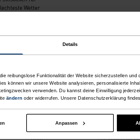
lechteste Wetter
Details
N UNTERSCHIED MACHE
e reibungslose Funktionalität der Website sicherzustellen und d
kies können wir unsere Website analysieren, personalisierte Inha
etingzwecken verwenden. Du kannst deine Einwilligung jederzei
ite
ändern
oder widerrufen. Unsere Datenschutzerklärung finde
AKTIVITÄTSART
nen
Anpassen
A
ALLES
HOCHINTENS