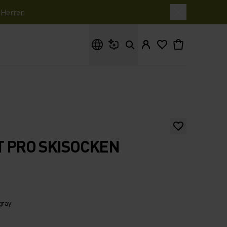
|
Herren
Wonach suchst du?
T PRO SKISOCKEN
gray