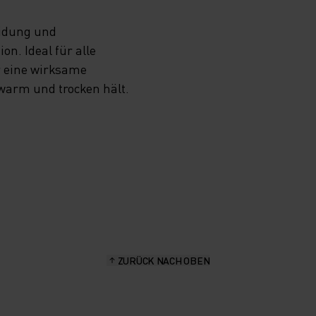
eidung und
n. Ideal für alle
r eine wirksame
 warm und trocken hält.
ZURÜCK NACH OBEN