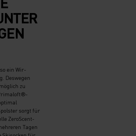
VE
 UNTER
NGEN
so ein Wir-
ig. Deswegen
 möglich zu
Primaloft®-
optimal
polster sorgt für
lle ZeroScent-
 mehreren Tagen
 Skisocken für