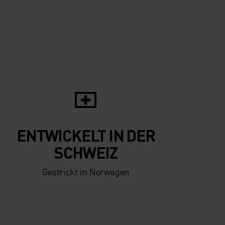
5°
5°
0°
0°
-5°
-5°
ENTWICKELT IN DER
-10°
-10°
SCHWEIZ
Gestrickt in Norwegen
-15°
-15°