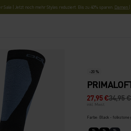
Sale | Jetzt noch mehr Styles reduziert. Bis zu 40% sparen.
Damen
-20 %
PRIMALOF
27,95 €
34,95 €
inkl. Mwst.
Farbe: Black - folkstone 
%
%
%