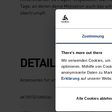
Tage, an denen deine Motivation auch das sch
übertrumpft.
Zustimmung
There's more out there
DETAILS, DIE DE
Wir verwenden Cookies, um di
optimieren. Mithilfe von Coo
anonymisierte Daten zu Mark
Erklärung
auf unserer Webs
Accessoires für unvergessliche Abenteuer.
AKTIVITÄTSNIVEAU
Alle Cookies ableh